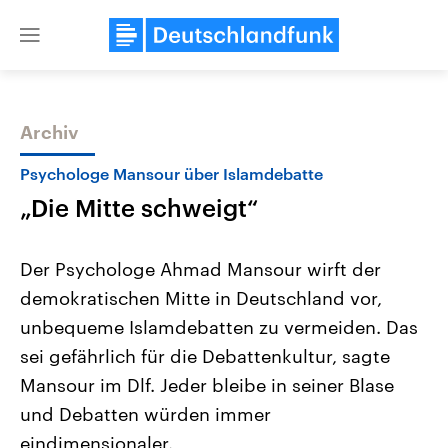
Close
menu
Archiv
Themen
Psychologe Mansour über Islamdebatte
„Die Mitte schweigt“
Der Psychologe Ahmad Mansour wirft der
demokratischen Mitte in Deutschland vor,
unbequeme Islamdebatten zu vermeiden. Das
Landtagswahl Sachsen-Anhalt
USA
sei gefährlich für die Debattenkultur, sagte
2026
Aktuelle Beiträge, Analys
Alle Informationen
Mansour im Dlf. Jeder bleibe in seiner Blase
Hintergründe
Sachsen-Anhalt wählt am 6.
Wirtschaftlich und militäri
und Debatten würden immer
September 2026 einen neuen
gehören die Vereinigten S
Landtag. Seit 2021 wird das
den mächtigsten Ländern 
eindimensionaler.
Bundesland von einer Koalition aus
mit großem Einfluss auf d