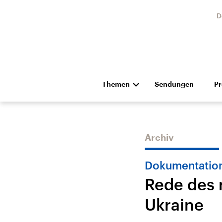
D
Themen
Sendungen
P
Die Nachrichten
Politik
Hörspiel und Feature
Musik
Archiv
Dokumentatio
Rede des 
Ukraine
Landtagswahl Sachsen-
USA
Anhalt 2026
Aktuel