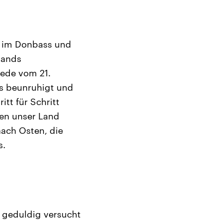
se im Donbass und
lands
ede vom 21.
rs beunruhigt und
tt für Schritt
gen unser Land
ach Osten, die
s.
d geduldig versucht