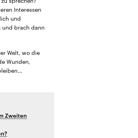
s zu sprechen?
eren Interessen
lich und
h und brach dann
er Welt, wo die
nde Wunden,
leiben...
dem Zweiten
en?