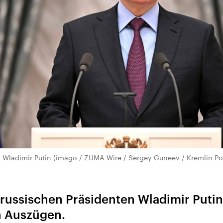
t Wladimir Putin (imago / ZUMA Wire / Sergey Guneev / Kremlin Po
 russischen Präsidenten Wladimir Puti
n Auszügen.