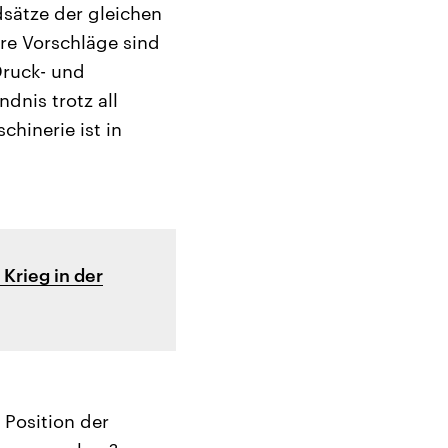
sätze der gleichen
ere Vorschläge sind
Druck- und
dnis trotz all
hinerie ist in
Krieg in der
 Position der