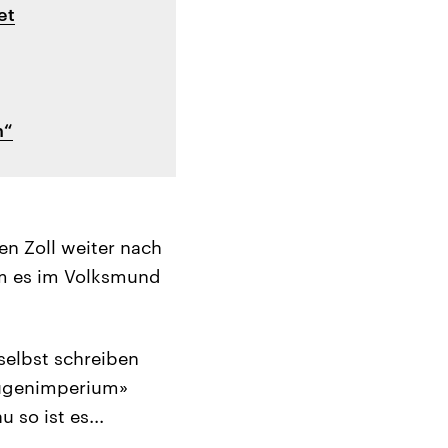
et
n“
en Zoll weiter nach
um es im Volksmund
selbst schreiben
«Lügenimperium»
so ist es...