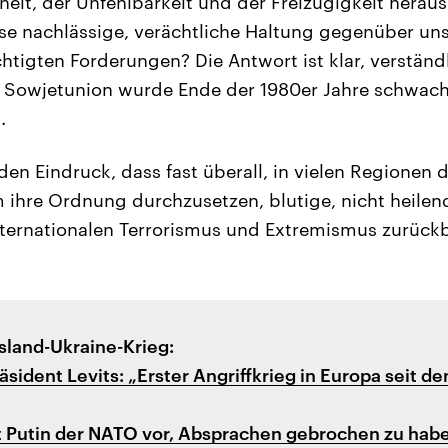
eit, der Unfehlbarkeit und der Freizügigkeit herau
e nachlässige, verächtliche Haltung gegenüber uns
htigten Forderungen? Die Antwort ist klar, verständ
ie Sowjetunion wurde Ende der 1980er Jahre schwac
.
en Eindruck, dass fast überall, in vielen Regionen d
 ihre Ordnung durchzusetzen, blutige, nicht heile
nternationalen Terrorismus und Extremismus zurückb
land-Ukraine-Krieg:
äsident Levits: „Erster Angriffkrieg in Europa seit 
 Putin der NATO vor, Absprachen gebrochen zu hab