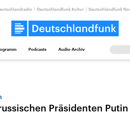
eutschlandradio
Deutschlandfunk Kultur
Deutschlandfunk No
rogramm
Podcasts
Audio-Archiv
Wirtschaft
Wissen
Kultur
Europa
Gesellschaf
n
russischen Präsidenten Putin
Nahostkonflikt
Iran
le Beiträge,
Aktuelle Lage und
Aktuelle Lage und