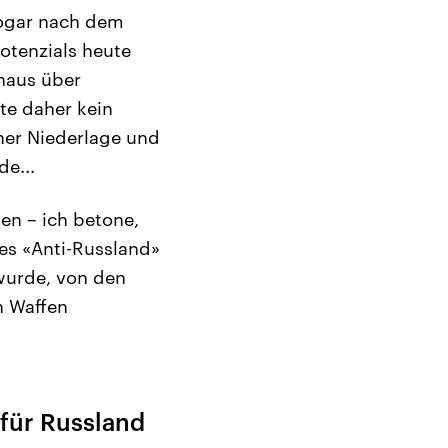
sogar nach dem
otenzials heute
naus über
te daher kein
iner Niederlage und
e...
en – ich betone,
tes «Anti-Russland»
 wurde, von den
n Waffen
 für Russland