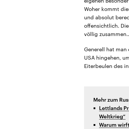
eigenen Besonderh
Woher kommt dies
und absolut berec
offensichtlich. D
völlig zusammen..
Generell hat man d
USA hingehen, um
Eiterbeulen des i
Mehr zum Russ
Lettlands Pr
Weltkrieg“
Warum wirft