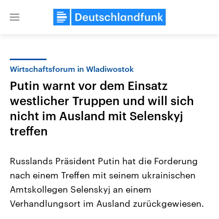
Close
menu
Wirtschaftsforum in Wladiwostok
Themen
Putin warnt vor dem Einsatz
westlicher Truppen und will sich
nicht im Ausland mit Selenskyj
treffen
Russlands Präsident Putin hat die Forderung
Landtagswahl Sachsen-Anhalt
USA
nach einem Treffen mit seinem ukrainischen
2026
Aktuelle Beiträge, Analys
Alle Informationen
Hintergründe
Amtskollegen Selenskyj an einem
Sachsen-Anhalt wählt am 6.
Wirtschaftlich und militäri
September 2026 einen neuen
gehören die Vereinigten S
Verhandlungsort im Ausland zurückgewiesen.
Landtag. Seit 2021 wird das
den mächtigsten Ländern 
Bundesland von einer Koalition aus
mit großem Einfluss auf d