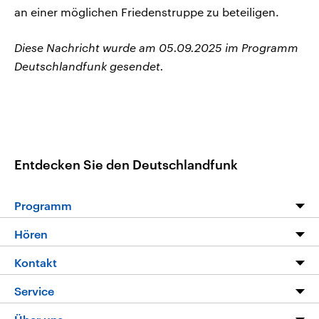
an einer möglichen Friedenstruppe zu beteiligen.
Diese Nachricht wurde am 05.09.2025 im Programm
Deutschlandfunk gesendet.
Entdecken Sie den Deutschlandfunk
Programm
Programm
Hören
Alle Sendungen
Livestream
Kontakt
Die Nachrichten
Audios
Hörerservice
Service
Nachrichtenleicht
Podcasts
Social Media
FAQ