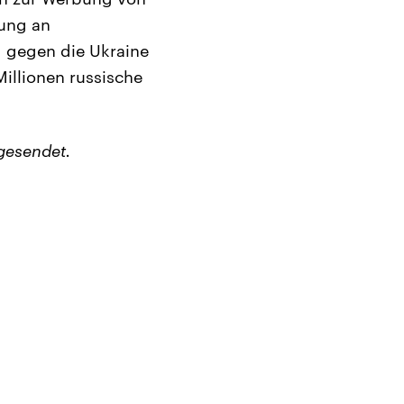
sung an
g gegen die Ukraine
illionen russische
gesendet.