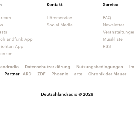
n
Kontakt
Service
tream
Hörerservice
FAQ
os
Social Media
Newsletter
asts
Veranstaltunge
schlandfunk App
Musikliste
richten App
RSS
uenzen
landradio
Datenschutzerklärung
Nutzungsbedingungen
I
Partner
ARD
ZDF
Phoenix
arte
Chronik der Mauer
Deutschlandradio © 2026