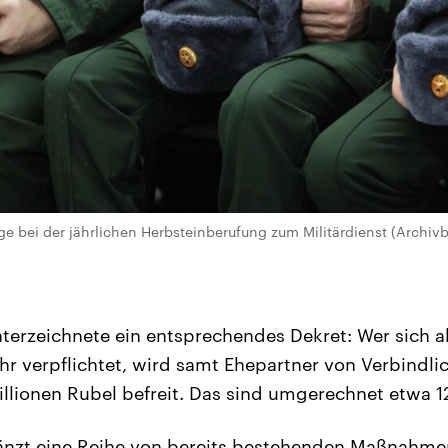
ge bei der jährlichen Herbsteinberufung zum Militärdienst (Archivb
nterzeichnete ein entsprechendes Dekret: Wer sich a
hr verpflichtet, wird samt Ehepartner von Verbindli
illionen Rubel befreit. Das sind umgerechnet etwa 1
gänzt eine Reihe von bereits bestehenden Maßnahm