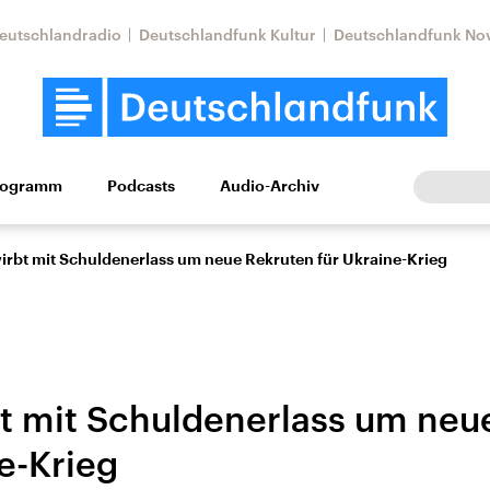
eutschlandradio
Deutschlandfunk Kultur
Deutschlandfunk No
rogramm
Podcasts
Audio-Archiv
Wirtschaft
Wissen
Kultur
Europa
Gesellschaf
wirbt mit Schuldenerlass um neue Rekruten für Ukraine-Krieg
bt mit Schuldenerlass um neu
e-Krieg
Nahostkonflikt
Iran
le Beiträge,
Aktuelle Lage und
Aktuelle Lage und