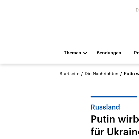
D
Themen
Sendungen
P
Die Nachrichten
Politik
/
/
Startseite
Die Nachrichten
Putin 
Hörspiel und Feature
Musik
Russland
Putin wir
für Ukrain
Landtagswahl Sachsen-
USA
Anhalt 2026
Aktuel