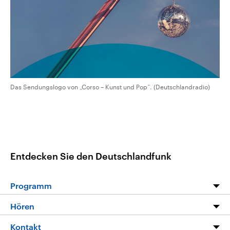
CDU, SPD und FDP regiert.-
aktuelle Weltgeschehen.
Umfragen, Prognosen,
Wahlprogramme, aktuelle Berichte
Sendungen
Programm
Podcasts
und Hintergründe zu den Parteien
und Kandidaten der anstehenden
Wahl.
Audio-Archiv
Das Sendungslogo von „Corso – Kunst und Pop“. (Deutschlandradio)
Entdecken Sie den Deutschlandfunk
Programm
Programm
Hören
Alle Sendungen
Livestream
Kontakt