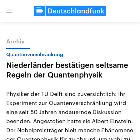
Close
menu
Archiv
Themen
Quantenverschränkung
Niederländer bestätigen seltsame
Regeln der Quantenphysik
Physiker der TU Delft sind zuversichtlich: Ihr
Experiment zur Quantenverschränkung wird
USA
Nahostkonflikt
eine seit 80 Jahren andauernde Diskussion
Aktuelle Beiträge, Analysen und
Aktuelle Lage und Hinter
Der Überfall der palästine
Hintergründe
beenden. Angestoßen hatte sie Albert Einstein.
Wirtschaftlich und militärisch
Terrororganisation Hamas
gehören die Vereinigten Staaten zu
Oktober 2023 auf Israel ha
Der Nobelpreisträger hielt manche Phänomene
den mächtigsten Ländern der Erde,
Region wieder die Gewalt 
der Quantenphysik für zu absurd, um wahr zu
mit großem Einfluss auf das
Israel möchte die Hamas z