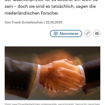
aktuelle Weltgeschehen.
Diese wird wie die Hisboll
sein – doch sie sind es tatsächlich, sagen die
Libanon vom Iran unterstüt
niederländischen Forscher.
Sendungen
Programm
Podcasts
Von Frank Grotelüschen
|
22.10.2015
Audio-Archiv
Abonnieren
Link
Emai
kopieren/te
Sind zwei Quantenteilchen miteinander verschränkt, herrscht zwischen