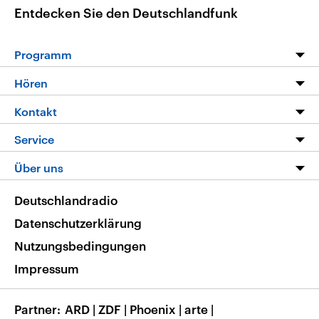
Entdecken Sie den Deutschlandfunk
Programm
Programm
Hören
Alle Sendungen
Livestream
Kontakt
Die Nachrichten
Audios
Hörerservice
Service
Nachrichtenleicht
Podcasts
Social Media
FAQ
Über uns
Neue Beiträge auf dlf.de
Deutschlandfunk App
Newsletter
Deutschlandradio
Themen-Schwerpunkte
Nachrichten App
Deutschlandradio
Veranstaltungen
Presse
Frequenzen
Datenschutzerklärung
Musikliste
Ausbildung und Karriere
Nutzungsbedingungen
RSS
Transparenz
Impressum
Korrekturen
Barrierefreiheit
Partner
ARD
|
ZDF
|
Phoenix
|
arte
|