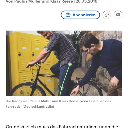
Von Paulus Müller und Klaas Reese
|
28.05.2018
CDU, SPD und FDP regiert.-
aktuelle Weltgeschehen.
Umfragen, Prognosen,
Wahlprogramme, aktuelle Berichte
Abonnieren
Sendungen
Programm
Podcasts
Link
und Hintergründe zu den Parteien
Emai
kopieren/te
und Kandidaten der anstehenden
Wahl.
Audio-Archiv
Die Radfunker Paulus Müller und Klaas Reese beim Einstellen des
Fahrrads. (Deutschlandradio)
Grundsätzlich muss das Fahrrad natürlich für an die