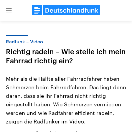
Close
menu
Radfunk – Video
Themen
Richtig radeln – Wie stelle ich mein
Fahrrad richtig ein?
Mehr als die Hälfte aller Fahrradfahrer haben
Schmerzen beim Fahrradfahren. Das liegt dann
daran, dass sie ihr Fahrrad nicht richtig
Landtagswahl Sachsen-Anhalt
USA
eingestellt haben. Wie Schmerzen vermieden
2026
Aktuelle Beiträge, Analys
werden und wie Radfahrer effizient radeln,
Alle Informationen
Hintergründe
Sachsen-Anhalt wählt am 6.
Wirtschaftlich und militäri
zeigen die Radfunker im Video.
September 2026 einen neuen
gehören die Vereinigten S
Landtag. Seit 2021 wird das
den mächtigsten Ländern 
Bundesland von einer Koalition aus
mit großem Einfluss auf d