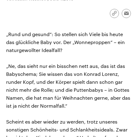
CDU, SPD und FDP regiert.-
aktuelle Weltgeschehen.
Umfragen, Prognosen,
Wahlprogramme, aktuelle Berichte
Link
Emai
Sendungen
Programm
Podcasts
und Hintergründe zu den Parteien
kopieren/te
und Kandidaten der anstehenden
Wahl.
„Rund und gesund“: So stellen sich Viele bis heute
Audio-Archiv
das glückliche Baby vor. Der „Wonneproppen“ – ein
naturgewollter Idealfall?
„Ne, das sieht nur ein bisschen nett aus, das ist das
Babyschema; Sie wissen das von Konrad Lorenz,
runder Kopf, und der Körper spielt dann schon gar
nicht mehr die Rolle; und die Puttenbabys – in Gottes
Namen, die hat man für Weihnachten gerne, aber das
ist ja nicht der Normalfall.“
Scheint es aber wieder zu werden, trotz unseres
sonstigen Schönheits- und Schlankheitsideals. Zwar