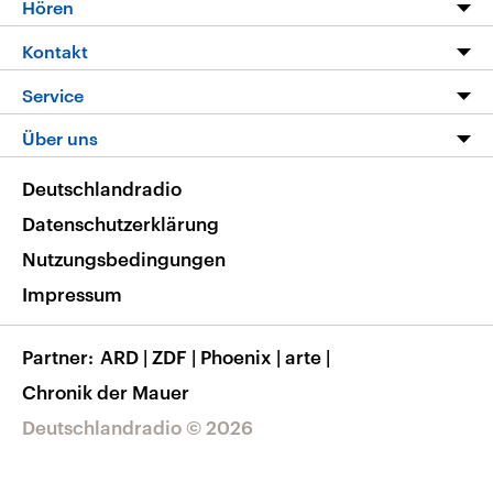
Hören
Alle Sendungen
Livestream
Kontakt
Die Nachrichten
Audios
Hörerservice
Service
Nachrichtenleicht
Podcasts
Social Media
FAQ
Über uns
Neue Beiträge auf dlf.de
Deutschlandfunk App
Newsletter
Deutschlandradio
Themen-Schwerpunkte
Nachrichten App
Deutschlandradio
Veranstaltungen
Presse
Frequenzen
Datenschutzerklärung
Musikliste
Ausbildung und Karriere
Nutzungsbedingungen
RSS
Transparenz
Impressum
Korrekturen
Barrierefreiheit
Partner
ARD
|
ZDF
|
Phoenix
|
arte
|
Chronik der Mauer
Deutschlandradio © 2026