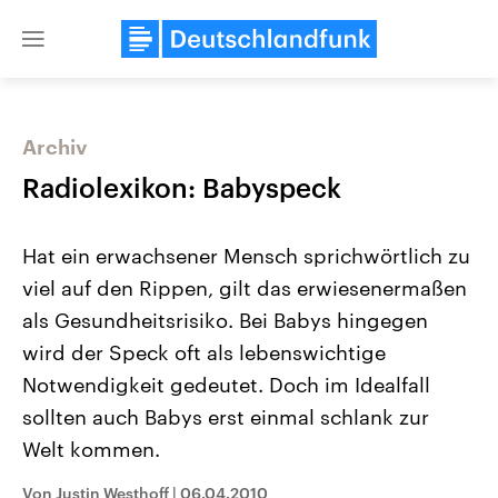
Close
menu
Archiv
Themen
Radiolexikon: Babyspeck
Hat ein erwachsener Mensch sprichwörtlich zu
viel auf den Rippen, gilt das erwiesenermaßen
als Gesundheitsrisiko. Bei Babys hingegen
wird der Speck oft als lebenswichtige
Notwendigkeit gedeutet. Doch im Idealfall
Landtagswahl Sachsen-Anhalt
USA
2026
Aktuelle Beiträge, Analys
sollten auch Babys erst einmal schlank zur
Alle Informationen
Hintergründe
Sachsen-Anhalt wählt am 6.
Wirtschaftlich und militäri
Welt kommen.
September 2026 einen neuen
gehören die Vereinigten S
Landtag. Seit 2021 wird das
den mächtigsten Ländern 
Von Justin Westhoff
|
06.04.2010
Bundesland von einer Koalition aus
mit großem Einfluss auf d