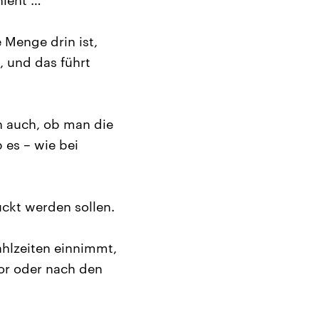
hieht …
e Menge drin ist,
, und das führt
n auch, ob man die
 es – wie bei
uckt werden sollen.
ahlzeiten einnimmt,
or oder nach den