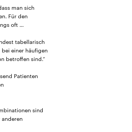
dass man sich
en. Für den
ngs oft …
ndest tabellarisch
 bei einer häufigen
n betroffen sind.“
send Patienten
en
mbinationen sind
r anderen