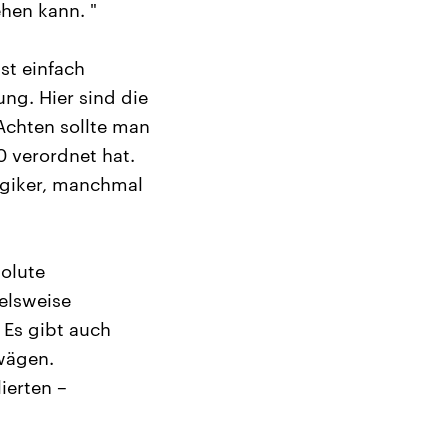
ehen kann. "
st einfach
ng. Hier sind die
Achten sollte man
0 verordnet hat.
ergiker, manchmal
solute
elsweise
 Es gibt auch
bwägen.
ierten –