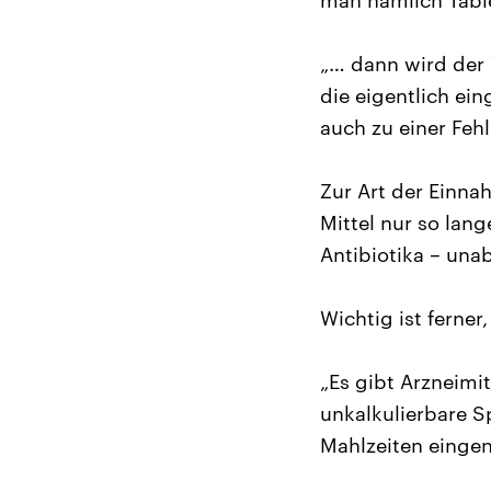
man nämlich Table
„… dann wird der W
die eigentlich ei
auch zu einer Feh
Zur Art der Einna
Mittel nur so lan
Antibiotika – una
Wichtig ist ferne
„Es gibt Arzneimi
unkalkulierbare S
Mahlzeiten einge