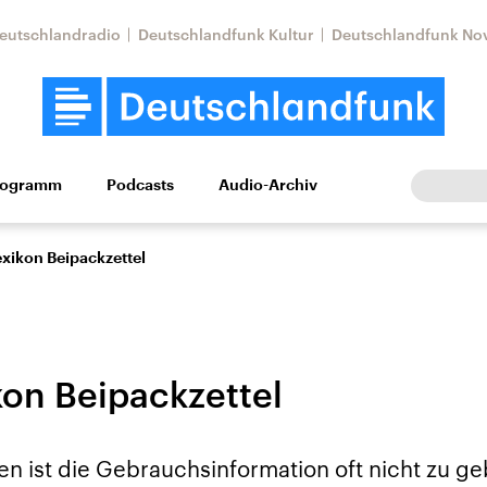
eutschlandradio
Deutschlandfunk Kultur
Deutschlandfunk No
rogramm
Podcasts
Audio-Archiv
Wirtschaft
Wissen
Kultur
Europa
Gesellschaf
xikon Beipackzettel
kon Beipackzettel
Nahostkonflikt
Iran
n ist die Gebrauchsinformation oft nicht zu g
le Beiträge,
Aktuelle Lage und
Aktuelle Lage und