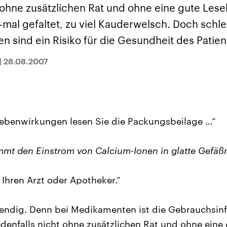
sen und
Hintergründe
Hintergründe
 ohne zusätzlichen Rat und ohne eine gute Lesebr
Der Überfall der
Der Iran – seit der
rgründe
haftlich und
palästinensischen
Islamischen Revolu
 x-mal gefaltet, zu viel Kauderwelsch. Doch schl
risch gehören die
Terrororganisation
1979 auch Islamisc
igten Staaten zu
Hamas im Oktober 2023
Republik Iran – ist e
 sind ein Risiko für die Gesundheit des Patien
ächtigsten
auf Israel hat in der
von einem
n der Erde, mit
Region wieder die
Religionsführer auto
 Einfluss auf das
Gewalt entfacht. Israel
regierter Staat im 
|
28.08.2007
le Weltgeschehen.
möchte die Hamas
Osten. Eine Feindsc
zerstören. Diese wird wie
zu Israel und zu de
die Hisbollah im Libanon
ist fest in der
vom Iran unterstützt.
Staatsideologie
verankert.
Nebenwirkungen lesen Sie die Packungsbeilage …“
mt den Einstrom von Calcium-Ionen in glatte Gefäßm
 Ihren Arzt oder Apotheker.“
endig. Denn bei Medikamenten ist die Gebrauchsinf
denfalls nicht ohne zusätzlichen Rat und ohne eine g