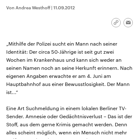
CDU, SPD und FDP regiert.-
aktuelle Weltgeschehen.
Von Andrea Westhoff
|
11.09.2012
Umfragen, Prognosen,
Wahlprogramme, aktuelle Berichte
Sendungen
Programm
Podcasts
und Hintergründe zu den Parteien
und Kandidaten der anstehenden
Link
Emai
Wahl.
kopieren/te
Audio-Archiv
„Mithilfe der Polizei sucht ein Mann nach seiner
Identität: Der circa 50-Jährige ist seit gut zwei
Wochen im Krankenhaus und kann sich weder an
seinen Namen noch an seine Herkunft erinnern. Nach
eigenen Angaben erwachte er am 4. Juni am
Hauptbahnhof aus einer Bewusstlosigkeit. Der Mann
ist...“
Eine Art Suchmeldung in einem lokalen Berliner TV-
Sender. Amnesie oder Gedächtnisverlust – Das ist der
Stoff, aus dem gerne Krimis gemacht werden. Denn
alles scheint möglich, wenn ein Mensch nicht mehr