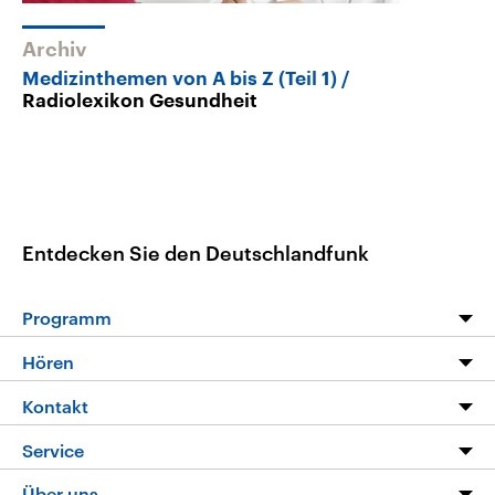
Archiv
Medizinthemen von A bis Z (Teil 1)
Radiolexikon Gesundheit
Entdecken Sie den Deutschlandfunk
Programm
Programm
Hören
Alle Sendungen
Livestream
Kontakt
Die Nachrichten
Audios
Hörerservice
Service
Nachrichtenleicht
Podcasts
Social Media
FAQ
Über uns