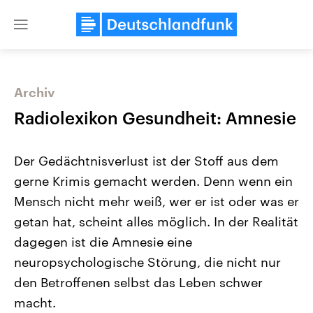
Close
menu
Archiv
Themen
Radiolexikon Gesundheit: Amnesie
Der Gedächtnisverlust ist der Stoff aus dem
gerne Krimis gemacht werden. Denn wenn ein
Mensch nicht mehr weiß, wer er ist oder was er
getan hat, scheint alles möglich. In der Realität
dagegen ist die Amnesie eine
Landtagswahl Sachsen-Anhalt
USA
2026
Aktuelle Beiträge, Analys
neuropsychologische Störung, die nicht nur
Alle Informationen
Hintergründe
Sachsen-Anhalt wählt am 6.
Wirtschaftlich und militäri
den Betroffenen selbst das Leben schwer
September 2026 einen neuen
gehören die Vereinigten S
Landtag. Seit 2021 wird das
den mächtigsten Ländern 
macht.
Bundesland von einer Koalition aus
mit großem Einfluss auf d