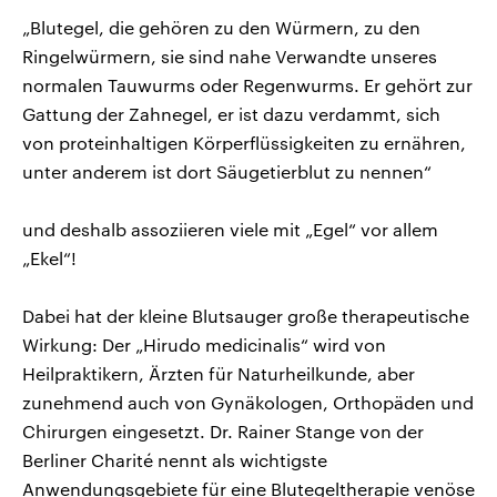
CDU, SPD und FDP regiert.-
aktuelle Weltgeschehen.
„Blutegel, die gehören zu den Würmern, zu den
Umfragen, Prognosen,
Wahlprogramme, aktuelle Berichte
Ringelwürmern, sie sind nahe Verwandte unseres
Sendungen
Programm
Podcasts
und Hintergründe zu den Parteien
normalen Tauwurms oder Regenwurms. Er gehört zur
und Kandidaten der anstehenden
Wahl.
Gattung der Zahnegel, er ist dazu verdammt, sich
Audio-Archiv
von proteinhaltigen Körperflüssigkeiten zu ernähren,
unter anderem ist dort Säugetierblut zu nennen“
und deshalb assoziieren viele mit „Egel“ vor allem
„Ekel“!
Dabei hat der kleine Blutsauger große therapeutische
Wirkung: Der „Hirudo medicinalis“ wird von
Heilpraktikern, Ärzten für Naturheilkunde, aber
zunehmend auch von Gynäkologen, Orthopäden und
Chirurgen eingesetzt. Dr. Rainer Stange von der
Berliner Charité nennt als wichtigste
Anwendungsgebiete für eine Blutegeltherapie venöse