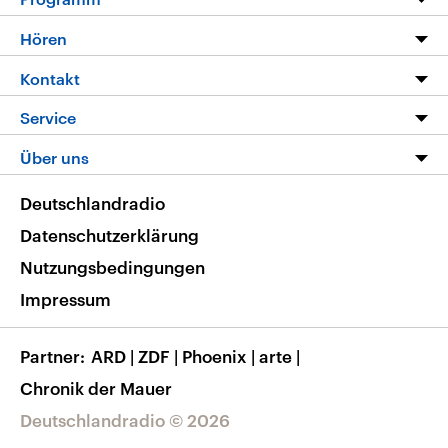
Programm
Hören
Alle Sendungen
Livestream
Kontakt
Die Nachrichten
Audios
Hörerservice
Service
Nachrichtenleicht
Podcasts
Social Media
FAQ
Über uns
Neue Beiträge auf dlf.de
Deutschlandfunk App
Newsletter
Deutschlandradio
Themen-Schwerpunkte
Nachrichten App
Deutschlandradio
Veranstaltungen
Presse
Frequenzen
Datenschutzerklärung
Musikliste
Ausbildung und Karriere
Nutzungsbedingungen
RSS
Transparenz
Impressum
Korrekturen
Barrierefreiheit
Partner
ARD
|
ZDF
|
Phoenix
|
arte
|
Chronik der Mauer
Deutschlandradio © 2026