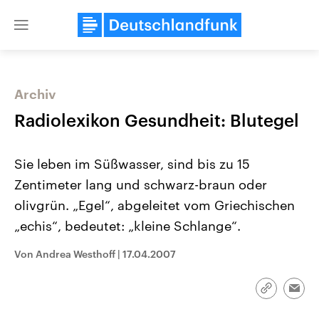
Close
menu
Archiv
Themen
Radiolexikon Gesundheit: Blutegel
Sie leben im Süßwasser, sind bis zu 15
Zentimeter lang und schwarz-braun oder
olivgrün. „Egel“, abgeleitet vom Griechischen
„echis“, bedeutet: „kleine Schlange“.
Landtagswahl Sachsen-Anhalt
USA
Von Andrea Westhoff
|
17.04.2007
2026
Aktuelle Beiträge, Analys
Alle Informationen
Hintergründe
Sachsen-Anhalt wählt am 6.
Wirtschaftlich und militäri
September 2026 einen neuen
gehören die Vereinigten S
Link
Emai
Landtag. Seit 2021 wird das
den mächtigsten Ländern 
kopieren/te
Bundesland von einer Koalition aus
mit großem Einfluss auf d