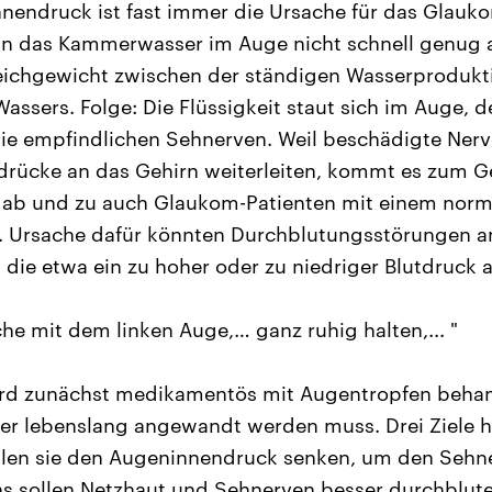
nendruck ist fast immer die Ursache für das Glauk
nn das Kammerwasser im Auge nicht schnell genug a
leichgewicht zwischen der ständigen Wasserproduk
ssers. Folge: Die Flüssigkeit staut sich im Auge, d
ie empfindlichen Sehnerven. Weil beschädigte Nerv
ndrücke an das Gehirn weiterleiten, kommt es zum Ge
s ab und zu auch Glaukom-Patienten mit einem nor
 Ursache dafür könnten Durchblutungsstörungen 
 die etwa ein zu hoher oder zu niedriger Blutdruck a
che mit dem linken Auge,… ganz ruhig halten,... "
ird zunächst medikamentös mit Augentropfen behan
er lebenslang angewandt werden muss. Drei Ziele h
ollen sie den Augeninnendruck senken, um den Seh
ns sollen Netzhaut und Sehnerven besser durchblut