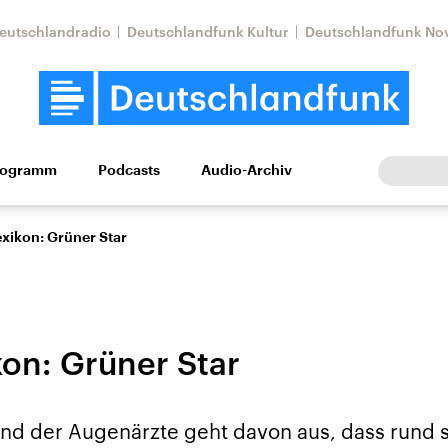
eutschlandradio
Deutschlandfunk Kultur
Deutschlandfunk No
rogramm
Podcasts
Audio-Archiv
Wirtschaft
Wissen
Kultur
Europa
Gesellschaf
xikon: Grüner Star
kon: Grüner Star
Nahostkonflikt
Iran
nd der Augenärzte geht davon aus, dass rund 
le Beiträge,
Aktuelle Lage und
Aktuelle Lage und