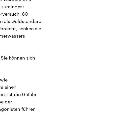
r zumindest
erversuch. 80
en als Goldstandard
breicht, senken sie
mmerwassers
, Sie können sich
 wie
le einen
, ist die Gefahr
be der
gonisten führen