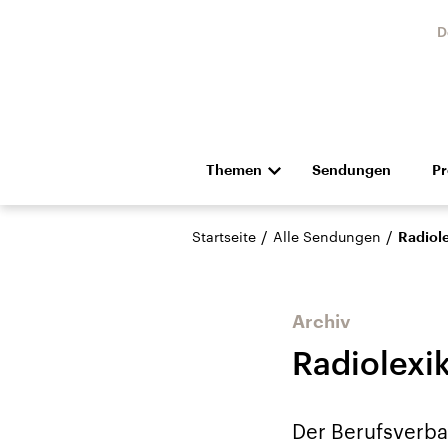
D
Themen
Sendungen
P
Die Nachrichten
Politik
/
/
Startseite
Alle Sendungen
Radiole
Hörspiel und Feature
Musik
Archiv
Radiolexi
Landtagswahl Sachsen-
USA
Der Berufsverba
Anhalt 2026
Aktuel