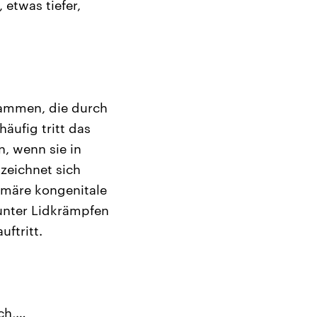
 etwas tiefer,
sammen, die durch
ufig tritt das
, wenn sie in
zeichnet sich
rimäre kongenitale
unter Lidkrämpfen
uftritt.
uch,…