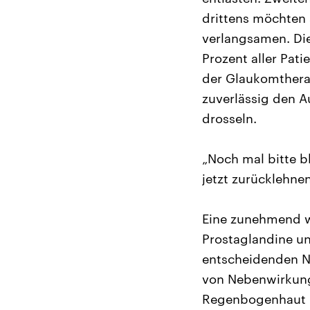
drittens möchten 
verlangsamen. Die
Prozent aller Pat
der Glaukomtherap
zuverlässig den 
drosseln.
„Noch mal bitte bl
jetzt zurücklehnen
Eine zunehmend w
Prostaglandine un
entscheidenden N
von Nebenwirkung
Regenbogenhaut u