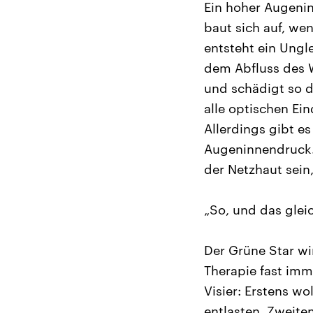
Ein hoher Augenin
baut sich auf, we
entsteht ein Ung
dem Abfluss des Wa
und schädigt so d
alle optischen Ei
Allerdings gibt e
Augeninnendruck.
der Netzhaut sein,
„So, und das glei
Der Grüne Star w
Therapie fast imm
Visier: Erstens w
entlasten. Zweite