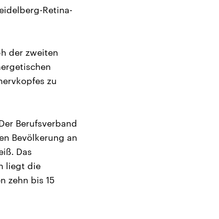
eidelberg-Retina-
ph der zweiten
energetischen
nervkopfes zu
 Der Berufsverband
hen Bevölkerung an
eiß. Das
 liegt die
n zehn bis 15