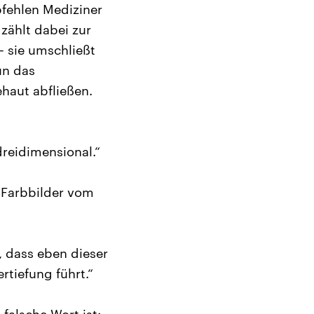
pfehlen Mediziner
zählt dabei zur
– sie umschließt
un das
aut abfließen.
dreidimensional.“
 Farbbilder vom
, dass eben dieser
rtiefung führt.“