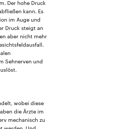
om. Der hohe Druck
bfließen kann. Es
tion im Auge und
er Druck steigt an
en aber nicht mehr
sichtsfeldausfall.
malen
am Sehnerven und
uslöst.
delt, wobei diese
aben die Ärzte im
nerv mechanisch zu
et werden. Und