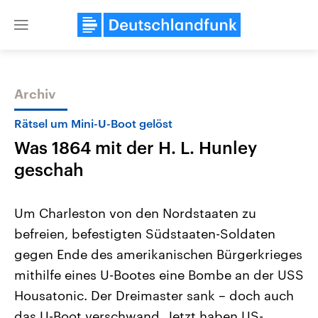
Close
menu
Archiv
Themen
Rätsel um Mini-U-Boot gelöst
Was 1864 mit der H. L. Hunley
geschah
Um Charleston von den Nordstaaten zu
befreien, befestigten Südstaaten-Soldaten
Landtagswahl Sachsen-Anhalt
USA
gegen Ende des amerikanischen Bürgerkrieges
2026
Aktuelle Beiträge, Analys
Alle Informationen
Hintergründe
mithilfe eines U-Bootes eine Bombe an der USS
Sachsen-Anhalt wählt am 6.
Wirtschaftlich und militäri
September 2026 einen neuen
gehören die Vereinigten S
Housatonic. Der Dreimaster sank – doch auch
Landtag. Seit 2021 wird das
den mächtigsten Ländern 
das U-Boot verschwand. Jetzt haben US-
Bundesland von einer Koalition aus
mit großem Einfluss auf d