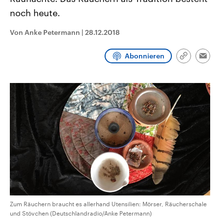
CDU, SPD und FDP regiert.-
aktuelle Weltgeschehen.
noch heute.
Umfragen, Prognosen,
Wahlprogramme, aktuelle Berichte
Sendungen
Programm
Podcasts
und Hintergründe zu den Parteien
Von Anke Petermann
|
28.12.2018
und Kandidaten der anstehenden
Wahl.
Audio-Archiv
Abonnieren
Link
Emai
kopieren/te
Zum Räuchern braucht es allerhand Utensilien: Mörser, Räucherschale
und Stövchen (Deutschlandradio/Anke Petermann)