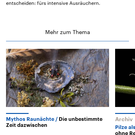
entscheiden: fürs intensive Ausräuchern.
Mehr zum Thema
Mythos Raunächte
Die unbestimmte
Archiv
Zeit dazwischen
Pilze a
ohne R