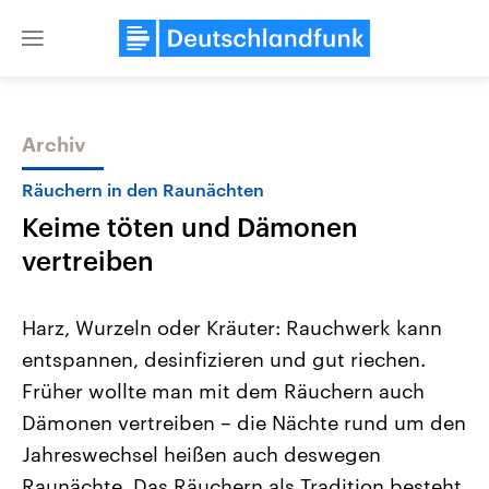
Close
menu
Archiv
Themen
Räuchern in den Raunächten
Keime töten und Dämonen
vertreiben
Harz, Wurzeln oder Kräuter: Rauchwerk kann
entspannen, desinfizieren und gut riechen.
Landtagswahl Sachsen-Anhalt
USA
Früher wollte man mit dem Räuchern auch
2026
Aktuelle Beiträge, Analys
Alle Informationen
Hintergründe
Dämonen vertreiben – die Nächte rund um den
Sachsen-Anhalt wählt am 6.
Wirtschaftlich und militäri
September 2026 einen neuen
gehören die Vereinigten S
Jahreswechsel heißen auch deswegen
Landtag. Seit 2021 wird das
den mächtigsten Ländern 
Raunächte. Das Räuchern als Tradition besteht
Bundesland von einer Koalition aus
mit großem Einfluss auf d