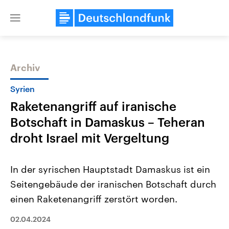
Close
menu
Archiv
Themen
Syrien
Raketenangriff auf iranische
Botschaft in Damaskus – Teheran
droht Israel mit Vergeltung
In der syrischen Hauptstadt Damaskus ist ein
Landtagswahl Sachsen-Anhalt
USA
Seitengebäude der iranischen Botschaft durch
2026
Aktuelle Beiträge, Analys
Alle Informationen
Hintergründe
einen Raketenangriff zerstört worden.
Sachsen-Anhalt wählt am 6.
Wirtschaftlich und militäri
September 2026 einen neuen
gehören die Vereinigten S
Landtag. Seit 2021 wird das
02.04.2024
den mächtigsten Ländern 
Bundesland von einer Koalition aus
mit großem Einfluss auf d