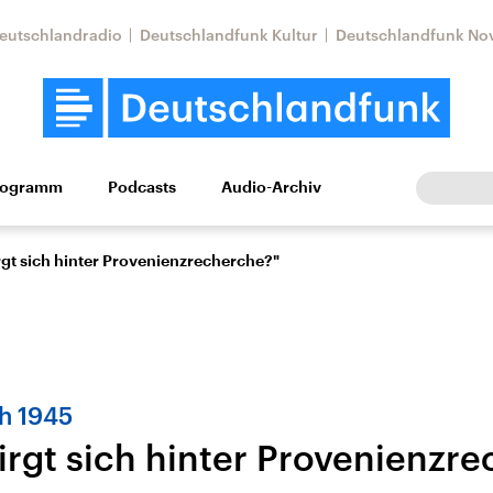
eutschlandradio
Deutschlandfunk Kultur
Deutschlandfunk No
rogramm
Podcasts
Audio-Archiv
Wirtschaft
Wissen
Kultur
Europa
Gesellschaf
rgt sich hinter Provenienzrecherche?"
h 1945
irgt sich hinter Provenienzr
Nahostkonflikt
Iran
le Beiträge,
Aktuelle Lage und
Aktuelle Lage und