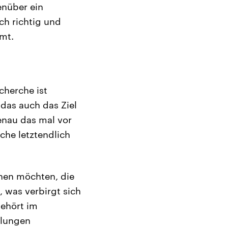
enüber ein
ch richtig und
mt.
cherche ist
das auch das Ziel
enau das mal vor
che letztendlich
chen möchten, die
 was verbirgt sich
gehört im
llungen