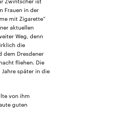
r Zwintscher ist
n Frauen in der
me mit Zigarette“
ner aktuellen
 weiter Weg, denn
rklich die
ld dem Dresdener
acht fliehen. Die
Jahre später in die
llte von ihm
heute guten