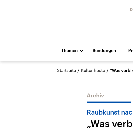
D
Themen
Sendungen
P
Die Nachrichten
Politik
/
/
Startseite
Kultur heute
"Was verbi
Hörspiel und Feature
Musik
Archiv
Raubkunst nac
„Was verb
Landtagswahl Sachsen-
USA
Anhalt 2026
Aktuel