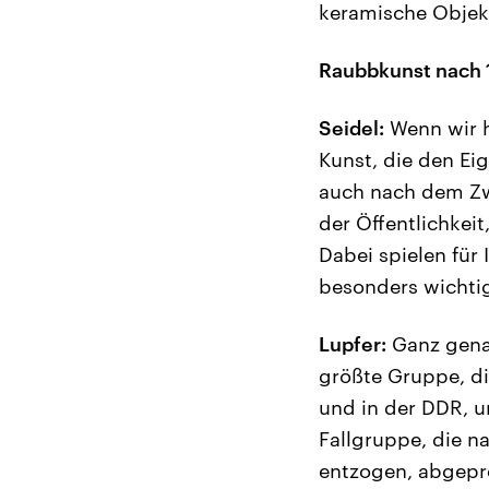
keramische Objekt
Raubbkunst nach 19
Seidel:
Wenn wir h
Kunst, die den Ei
auch nach dem Zwe
der Öffentlichkei
Dabei spielen für 
besonders wichtig
Lupfer:
Ganz genau
größte Gruppe, di
und in der DDR, un
Fallgruppe, die na
entzogen, abgepre