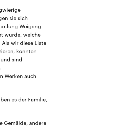
ngwierige
en sie sich
Sammlung Weigang
net wurde, welche
ls wir diese Liste
zieren, konnten
 und sind
m
en Werken auch
aben es der Familie,
re Gemälde, andere