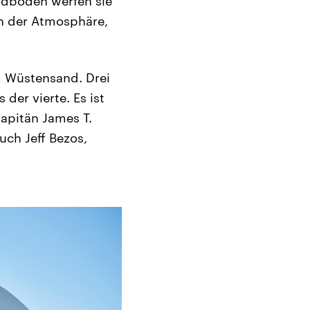
rdboden werfen sie
en der Atmosphäre,
m Wüstensand. Drei
der vierte. Es ist
kapitän James T.
uch Jeff Bezos,