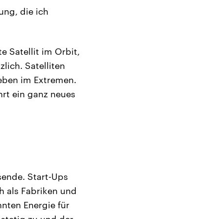
ung, die ich
 Satellit im Orbit,
ich. Satelliten
eben im Extremen.
hrt ein ganz neues
sende. Start-Ups
h als Fabriken und
nnten Energie für
 stetig zu und der