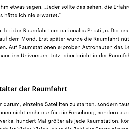
ihm etwas sagen. „Jeder sollte das sehen, die Erfahr
 hätte ich nie erwartet.“
 bei der Raumfahrt um nationales Prestige. Der erste
auf dem Mond. Erst später wurde die Raumfahrt nützl
ten. Auf Raumstationen erproben Astronauten das L
naus ins Universum. Jetzt aber bricht in der Raumfa
talter der Raumfahrt
r darum, einzelne Satelliten zu starten, sondern tau
nen nicht mehr nur für die Forschung, sondern auc
twerke, hundert Mal größer als jede Raumstation, kö
Noch ist Vieles Vision, aber die Zahl der Starts nimmt