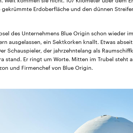
. Weit kommen sie nicht. 107 Kilometer über dem E
ie gekrümmte Erdoberfläche und den dünnen Streif
apsel des Unternehmens Blue Origin schon wieder i
ern ausgelassen, ein Sektkorken knallt. Etwas abseits 
Der Schauspieler, der jahrzehntelang als Raumschiff
a stand. Er ringt um Worte. Mitten im Trubel steht a
on und Firmenchef von Blue Origin.