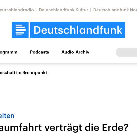
eutschlandradio
Deutschlandfunk Kultur
Deutschlandfunk No
rogramm
Podcasts
Audio-Archiv
Wirtschaft
Wissen
Kultur
Europa
Gesellschaf
enschaft im Brennpunkt
iten
aumfahrt verträgt die Erde?
Nahostkonflikt
Iran
le Beiträge,
Aktuelle Lage und
Aktuelle Lage und