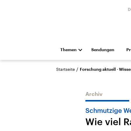
D
Themen
Sendungen
P
Die Nachrichten
Politik
/
Startseite
Forschung aktuell - Wiss
Hörspiel und Feature
Musik
Archiv
Schmutzige We
Wie viel R
Landtagswahl Sachsen-
USA
Anhalt 2026
Aktuel