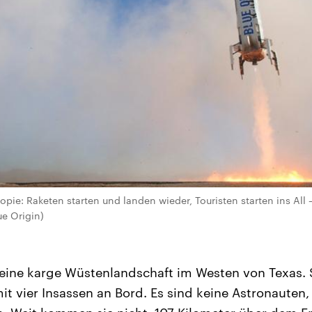
opie: Raketen starten und landen wieder, Touristen starten ins All
ue Origin)
 eine karge Wüstenlandschaft im Westen von Texas. 
it vier Insassen an Bord. Es sind keine Astronauten,