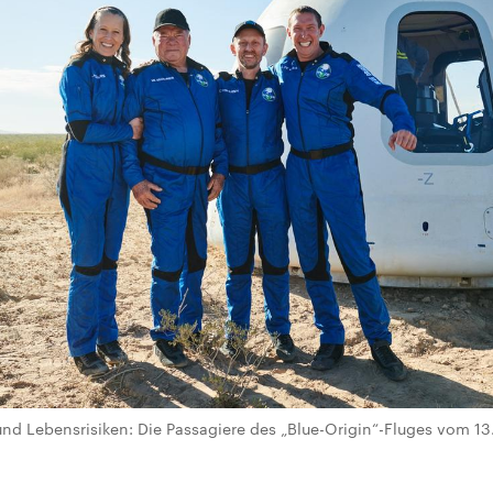
d Lebensrisiken: Die Passagiere des „Blue-Origin“-Fluges vom 13.