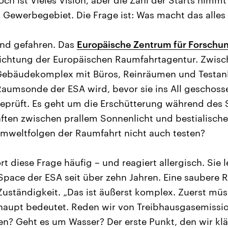
 Gewerbegebiet. Die Frage ist: Was macht das alles
and gefahren. Das
Europäische Zentrum für Forschu
nrichtung der Europäischen Raumfahrtagentur. Zwis
n Gebäudekomplex mit Büros, Reinräumen und Testan
 Raumsonde der ESA wird, bevor sie ins All geschosse
eprüft. Es geht um die Erschütterung während des S
ften zwischen prallem Sonnenlicht und bestialischer
mweltfolgen der Raumfahrt nicht auch testen?
rt diese Frage häufig – und reagiert allergisch. Sie l
ace der ESA seit über zehn Jahren. Eine saubere Ra
 Zuständigkeit. „Das ist äußerst komplex. Zuerst müs
aupt bedeutet. Reden wir von Treibhausgasemissi
fen? Geht es um Wasser? Der erste Punkt, den wir klä