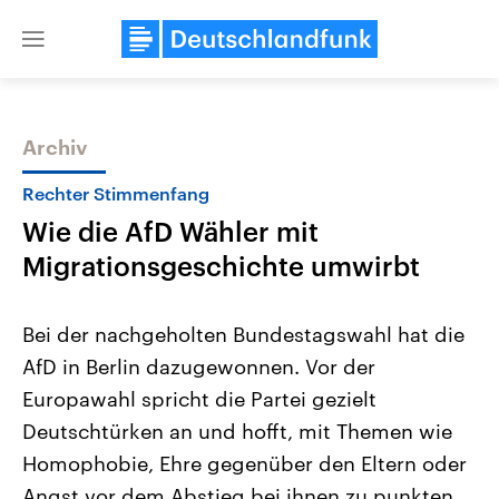
Close
menu
Archiv
Themen
Rechter Stimmenfang
Wie die AfD Wähler mit
Migrationsgeschichte umwirbt
Bei der nachgeholten Bundestagswahl hat die
AfD in Berlin dazugewonnen. Vor der
Landtagswahl Sachsen-Anhalt
USA
Europawahl spricht die Partei gezielt
2026
Aktuelle Beiträge, Analys
Alle Informationen
Hintergründe
Deutschtürken an und hofft, mit Themen wie
Sachsen-Anhalt wählt am 6.
Wirtschaftlich und militäri
September 2026 einen neuen
gehören die Vereinigten S
Homophobie, Ehre gegenüber den Eltern oder
Landtag. Seit 2021 wird das
den mächtigsten Ländern 
Angst vor dem Abstieg bei ihnen zu punkten.
Bundesland von einer Koalition aus
mit großem Einfluss auf d