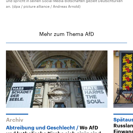
und spricht in seinen Social Media-Botschaften gezielt Deutschtürken
an. (dpa / picture alliance / Andreas Arnold)
Mehr zum Thema AfD
Archiv
Spätaus
Russlan
Abtreibung und Geschlecht
Wo AfD
Einwan