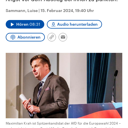
CDU, SPD und FDP regiert.-
aktuelle Weltgeschehen.
Umfragen, Prognosen,
Sammann, Luise
|
15. Februar 2024, 19:40 Uhr
Wahlprogramme, aktuelle Berichte
Sendungen
Programm
Podcasts
und Hintergründe zu den Parteien
und Kandidaten der anstehenden
Hören
08:31
Audio herunterladen
Wahl.
Audio-Archiv
Abonnieren
Link
Email
kopieren/teilen
Maximilian Krah ist Spitzenkandidat der AfD für die Europawahl 2024 –