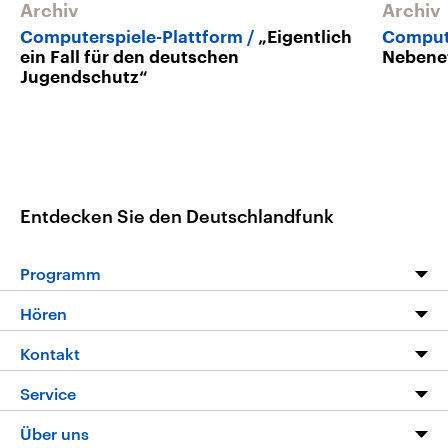
Archiv
Archiv
Computerspiele-Plattform
„Eigentlich
Comput
ein Fall für den deutschen
Nebenef
Jugendschutz“
Entdecken Sie den Deutschlandfunk
Programm
Programm
Hören
Alle Sendungen
Livestream
Kontakt
Die Nachrichten
Audios
Hörerservice
Service
Nachrichtenleicht
Podcasts
Social Media
FAQ
Über uns
Neue Beiträge auf dlf.de
Deutschlandfunk App