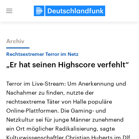
Close
menu
Archiv
Themen
Rechtsextremer Terror im Netz
„Er hat seinen Highscore verfehlt“
Terror im Live-Stream: Um Anerkennung und
Nachahmer zu finden, nutzte der
rechtsextreme Täter von Halle populäre
Landtagswahl Sachsen-Anhalt
USA
Online-Plattformen. Die Gaming- und
2026
Aktuelle Beiträge, Analys
Alle Informationen
Netzkultur sei für junge Männer zunehmend
Hintergründe
Sachsen-Anhalt wählt am 6.
Wirtschaftlich und militäri
ein Ort möglicher Radikalisierung, sagte
September 2026 einen neuen
gehören die Vereinigten S
Landtag. Seit 2021 wird das
den mächtigsten Ländern 
Kulturwissenschaftler Christian Huberts im Dlf.
Bundesland von einer Koalition aus
mit großem Einfluss auf d