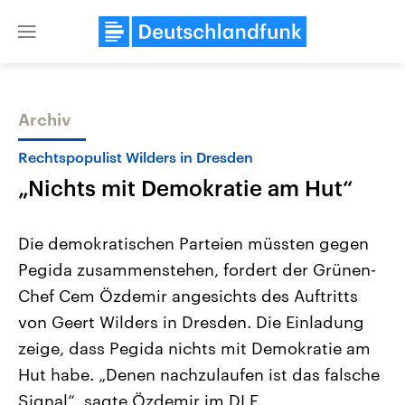
Close
menu
Archiv
Themen
Rechtspopulist Wilders in Dresden
„Nichts mit Demokratie am Hut“
Die demokratischen Parteien müssten gegen
Pegida zusammenstehen, fordert der Grünen-
Chef Cem Özdemir angesichts des Auftritts
Landtagswahl Sachsen-Anhalt
USA
von Geert Wilders in Dresden. Die Einladung
2026
Aktuelle Beiträge, Analys
Alle Informationen
zeige, dass Pegida nichts mit Demokratie am
Hintergründe
Sachsen-Anhalt wählt am 6.
Wirtschaftlich und militäri
Hut habe. „Denen nachzulaufen ist das falsche
September 2026 einen neuen
gehören die Vereinigten S
Landtag. Seit 2021 wird das
den mächtigsten Ländern 
Signal“, sagte Özdemir im DLF.
Bundesland von einer Koalition aus
mit großem Einfluss auf d