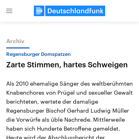
Close
menu
Archiv
Themen
Regensburger Domspatzen
Zarte Stimmen, hartes Schweigen
Als 2010 ehemalige Sänger des weltberühmten
Knabenchores von Prügel und sexueller Gewalt
berichteten, wertete der damalige
Landtagswahl Sachsen-Anhalt
USA
Regensburger Bischof Gerhard Ludwig Müller
2026
Aktuelle Beiträge, Analys
Alle Informationen
die Vorwürfe als üble Nachrede. Mittlerweile
Hintergründe
Sachsen-Anhalt wählt am 6.
Wirtschaftlich und militäri
haben sich Hunderte Betroffene gemeldet.
September 2026 einen neuen
gehören die Vereinigten S
Landtag. Seit 2021 wird das
den mächtigsten Ländern 
Heute wird der Abschlussbericht der
Bundesland von einer Koalition aus
mit großem Einfluss auf d