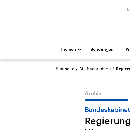
D
Themen
Sendungen
P
Die Nachrichten
Politik
/
/
Startseite
Die Nachrichten
Regier
Hörspiel und Feature
Musik
Archiv
Bundeskabinet
Regierung
USA
Nahos
Aktuelle Beiträge,
Aktue