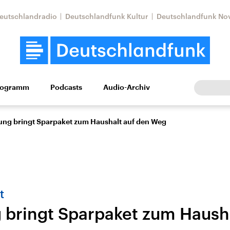
eutschlandradio
Deutschlandfunk Kultur
Deutschlandfunk No
rogramm
Podcasts
Audio-Archiv
Wirtschaft
Wissen
Kultur
Europa
Gesellschaf
ung bringt Sparpaket zum Haushalt auf den Weg
t
 bringt Sparpaket zum Hausha
tkonflikt
Iran
Faktenchecks
In unseren Faktenc
lle Lage und
Aktuelle Lage und