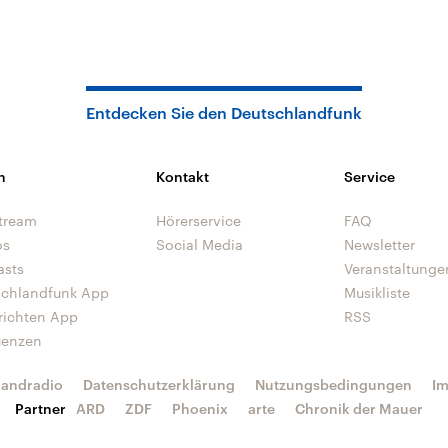
Entdecken Sie den Deutschlandfunk
n
Kontakt
Service
tream
Hörerservice
FAQ
os
Social Media
Newsletter
asts
Veranstaltunge
schlandfunk App
Musikliste
richten App
RSS
uenzen
landradio
Datenschutzerklärung
Nutzungsbedingungen
I
Partner
ARD
ZDF
Phoenix
arte
Chronik der Mauer