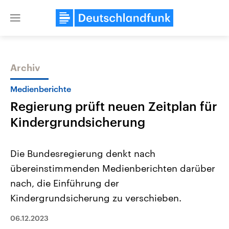
Close
menu
Archiv
Themen
Medienberichte
Regierung prüft neuen Zeitplan für
Kindergrundsicherung
Die Bundesregierung denkt nach
übereinstimmenden Medienberichten darüber
Landtagswahl Sachsen-Anhalt
USA
nach, die Einführung der
2026
Aktuelle Beiträge, Analys
Alle Informationen
Hintergründe
Kindergrundsicherung zu verschieben.
Sachsen-Anhalt wählt am 6.
Wirtschaftlich und militäri
September 2026 einen neuen
gehören die Vereinigten S
06.12.2023
Landtag. Seit 2021 wird das
den mächtigsten Ländern 
Bundesland von einer Koalition aus
mit großem Einfluss auf d