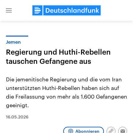
Close
menu
Jemen
Themen
Regierung und Huthi-Rebellen
tauschen Gefangene aus
Die jemenitische Regierung und die vom Iran
unterstützten Huthi-Rebellen haben sich auf
die Freilassung von mehr als 1.600 Gefangenen
Landtagswahl Sachsen-Anhalt
USA
geeinigt.
2026
Aktuelle Beiträge, Analys
Alle Informationen
Hintergründe
16.05.2026
Sachsen-Anhalt wählt am 6.
Wirtschaftlich und militäri
September 2026 einen neuen
gehören die Vereinigten S
Landtag. Seit 2021 wird das
den mächtigsten Ländern 
Abonnieren
Bundesland von einer Koalition aus
mit großem Einfluss auf d