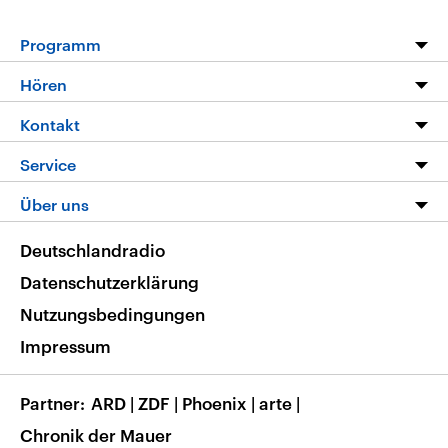
Programm
Programm
Hören
Alle Sendungen
Livestream
Kontakt
Die Nachrichten
Audios
Hörerservice
Service
Nachrichtenleicht
Podcasts
Social Media
FAQ
Über uns
Neue Beiträge auf dlf.de
Deutschlandfunk App
Newsletter
Deutschlandradio
Themen-Schwerpunkte
Nachrichten App
Deutschlandradio
Veranstaltungen
Presse
Frequenzen
Datenschutzerklärung
Musikliste
Ausbildung und Karriere
Nutzungsbedingungen
RSS
Transparenz
Impressum
Korrekturen
Barrierefreiheit
Partner
ARD
|
ZDF
|
Phoenix
|
arte
|
Chronik der Mauer