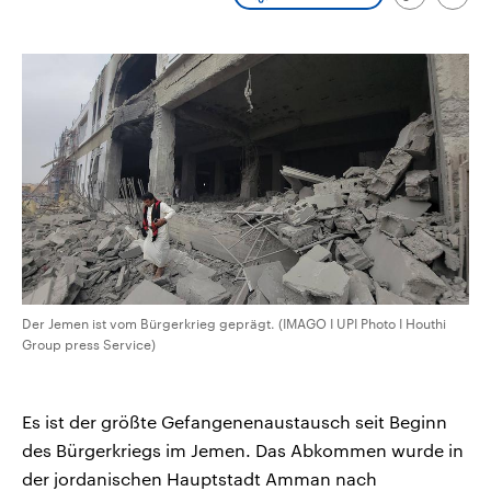
Link
Emai
CDU, SPD und FDP regiert.-
aktuelle Weltgeschehen.
kopieren/te
Umfragen, Prognosen,
Wahlprogramme, aktuelle Berichte
Sendungen
Programm
Podcasts
und Hintergründe zu den Parteien
und Kandidaten der anstehenden
Wahl.
Audio-Archiv
Der Jemen ist vom Bürgerkrieg geprägt. (IMAGO I UPI Photo I Houthi
Group press Service)
Es ist der größte Gefangenenaustausch seit Beginn
des Bürgerkriegs im Jemen. Das Abkommen wurde in
der jordanischen Hauptstadt Amman nach