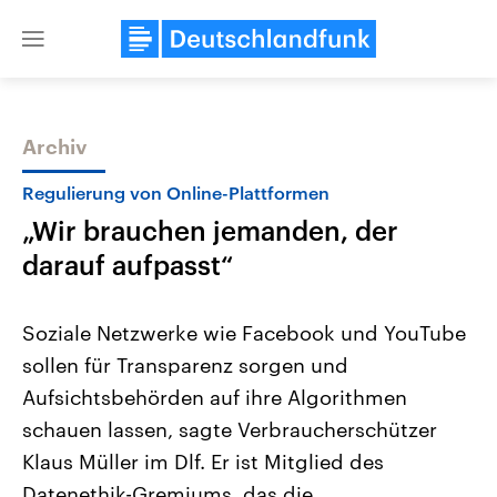
Close
menu
Archiv
Themen
Regulierung von Online-Plattformen
„Wir brauchen jemanden, der
darauf aufpasst“
Soziale Netzwerke wie Facebook und YouTube
sollen für Transparenz sorgen und
Landtagswahl Sachsen-Anhalt
USA
Aufsichtsbehörden auf ihre Algorithmen
2026
Aktuelle Beiträge, Analys
Alle Informationen
Hintergründe
schauen lassen, sagte Verbraucherschützer
Sachsen-Anhalt wählt am 6.
Wirtschaftlich und militäri
September 2026 einen neuen
gehören die Vereinigten S
Klaus Müller im Dlf. Er ist Mitglied des
Landtag. Seit 2021 wird das
den mächtigsten Ländern 
Datenethik-Gremiums, das die
Bundesland von einer Koalition aus
mit großem Einfluss auf d