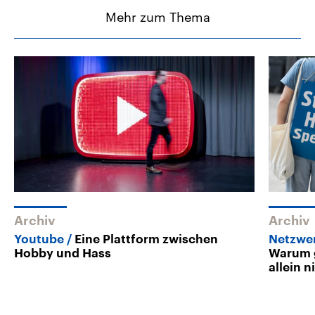
Mehr zum Thema
Archiv
Archiv
Youtube
Eine Plattform zwischen
Netzwe
Hobby und Hass
Warum 
allein n