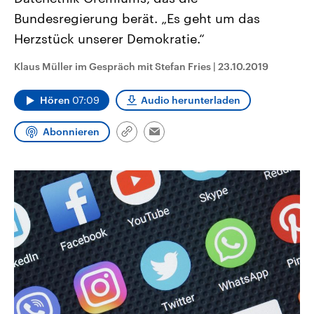
CDU, SPD und FDP regiert.-
aktuelle Weltgeschehen.
Bundesregierung berät. „Es geht um das
Umfragen, Prognosen,
Wahlprogramme, aktuelle Berichte
Herzstück unserer Demokratie.“
Sendungen
Programm
Podcasts
und Hintergründe zu den Parteien
und Kandidaten der anstehenden
Wahl.
Klaus Müller im Gespräch mit Stefan Fries
|
23.10.2019
Audio-Archiv
Hören
07:09
Audio herunterladen
Abonnieren
Link
Email
kopieren/teilen