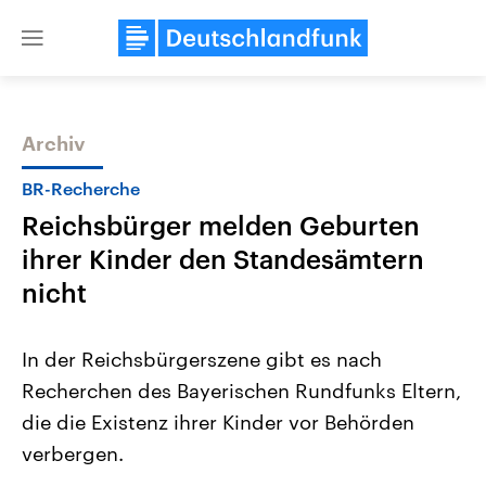
Close
menu
Archiv
Themen
BR-Recherche
Reichsbürger melden Geburten
ihrer Kinder den Standesämtern
nicht
In der Reichsbürgerszene gibt es nach
Landtagswahl Sachsen-Anhalt
USA
Recherchen des Bayerischen Rundfunks Eltern,
2026
Aktuelle Beiträge, Analys
Alle Informationen
Hintergründe
die die Existenz ihrer Kinder vor Behörden
Sachsen-Anhalt wählt am 6.
Wirtschaftlich und militäri
September 2026 einen neuen
gehören die Vereinigten S
verbergen.
Landtag. Seit 2021 wird das
den mächtigsten Ländern 
Bundesland von einer Koalition aus
mit großem Einfluss auf d