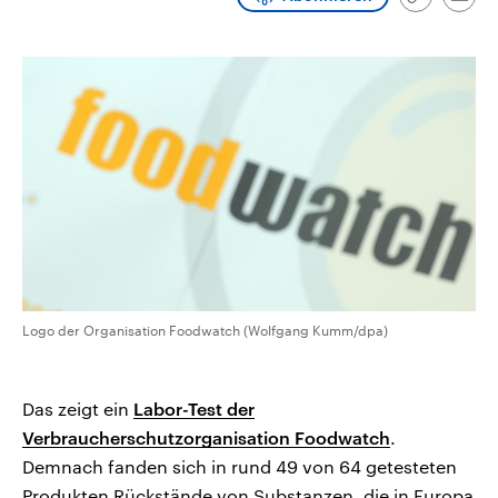
Link
Emai
CDU, SPD und FDP regiert.-
aktuelle Weltgeschehen.
kopieren/te
Umfragen, Prognosen,
Wahlprogramme, aktuelle Berichte
Sendungen
Programm
Podcasts
und Hintergründe zu den Parteien
und Kandidaten der anstehenden
Wahl.
Audio-Archiv
Logo der Organisation Foodwatch (Wolfgang Kumm/dpa)
Das zeigt ein
Labor-Test der
Verbraucherschutzorganisation Foodwatch
.
Demnach fanden sich in rund 49 von 64 getesteten
Produkten Rückstände von Substanzen, die in Europa