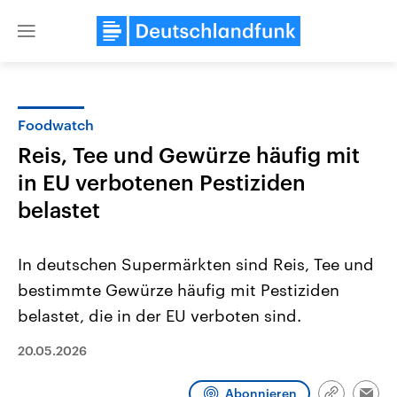
Close
menu
Foodwatch
Themen
Reis, Tee und Gewürze häufig mit
in EU verbotenen Pestiziden
belastet
In deutschen Supermärkten sind Reis, Tee und
bestimmte Gewürze häufig mit Pestiziden
Landtagswahl Sachsen-Anhalt
USA
belastet, die in der EU verboten sind.
2026
Aktuelle Beiträge, Analys
Alle Informationen
Hintergründe
20.05.2026
Sachsen-Anhalt wählt am 6.
Wirtschaftlich und militäri
September 2026 einen neuen
gehören die Vereinigten S
Landtag. Seit 2021 wird das
den mächtigsten Ländern 
Abonnieren
Bundesland von einer Koalition aus
mit großem Einfluss auf d