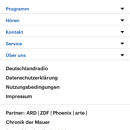
Programm
Programm
Hören
Alle Sendungen
Livestream
Kontakt
Die Nachrichten
Audios
Hörerservice
Service
Nachrichtenleicht
Podcasts
Social Media
FAQ
Über uns
Neue Beiträge auf dlf.de
Deutschlandfunk App
Newsletter
Deutschlandradio
Themen-Schwerpunkte
Nachrichten App
Deutschlandradio
Veranstaltungen
Presse
Frequenzen
Datenschutzerklärung
Musikliste
Ausbildung und Karriere
Nutzungsbedingungen
RSS
Transparenz
Impressum
Korrekturen
Barrierefreiheit
Partner
ARD
|
ZDF
|
Phoenix
|
arte
|
Chronik der Mauer