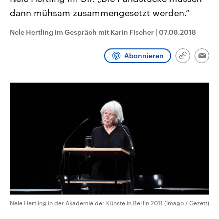
CDU, SPD und FDP regiert.-
aktuelle Weltgeschehen.
dann mühsam zusammengesetzt werden.“
Umfragen, Prognosen,
Wahlprogramme, aktuelle Berichte
Sendungen
Programm
Podcasts
und Hintergründe zu den Parteien
Nele Hertling im Gespräch mit Karin Fischer
|
07.08.2018
und Kandidaten der anstehenden
Wahl.
Audio-Archiv
Abonnieren
Link
Emai
kopieren/te
Nele Hertling in der Akademie der Künste in Berlin 2011 (Imago / Gezett)