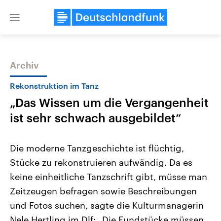
Close
menu
Archiv
Themen
Rekonstruktion im Tanz
„Das Wissen um die Vergangenheit
ist sehr schwach ausgebildet“
Die moderne Tanzgeschichte ist flüchtig,
Stücke zu rekonstruieren aufwändig. Da es
Landtagswahl Sachsen-Anhalt
USA
keine einheitliche Tanzschrift gibt, müsse man
2026
Aktuelle Beiträge, Analys
Alle Informationen
Hintergründe
Zeitzeugen befragen sowie Beschreibungen
Sachsen-Anhalt wählt am 6.
Wirtschaftlich und militäri
September 2026 einen neuen
gehören die Vereinigten S
und Fotos suchen, sagte die Kulturmanagerin
Landtag. Seit 2021 wird das
den mächtigsten Ländern 
Nele Hertling im Dlf: „Die Fundstücke müssen
Bundesland von einer Koalition aus
mit großem Einfluss auf d