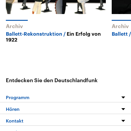
Archiv
Archiv
Ballett-Rekonstruktion
Ein Erfolg von
Ballett
1922
Entdecken Sie den Deutschlandfunk
Programm
Programm
Hören
Alle Sendungen
Livestream
Kontakt
Die Nachrichten
Audios
Hörerservice