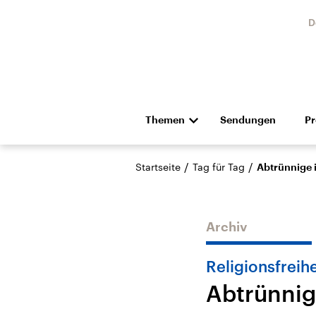
D
Themen
Sendungen
P
Die Nachrichten
Politik
/
/
Startseite
Tag für Tag
Abtrünnige 
Hörspiel und Feature
Musik
Archiv
Religionsfreihe
Abtrünnig
Landtagswahl Sachsen-
USA
Anhalt 2026
Aktuel