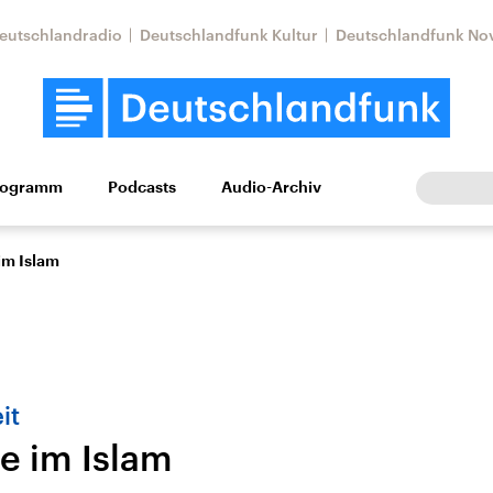
eutschlandradio
Deutschlandfunk Kultur
Deutschlandfunk No
rogramm
Podcasts
Audio-Archiv
Wirtschaft
Wissen
Kultur
Europa
Gesellschaf
im Islam
it
e im Islam
Nahostkonflikt
Iran
le Beiträge,
Aktuelle Lage und
Aktuelle Lage und