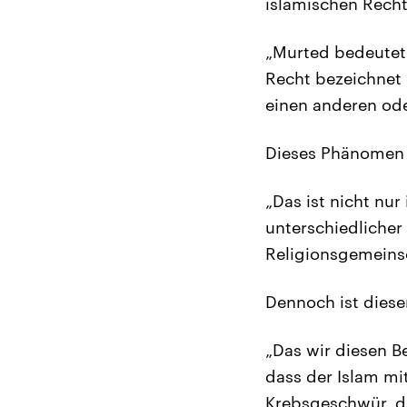
islamischen Recht,
„Murted bedeutet
Recht bezeichnet 
einen anderen od
Dieses Phänomen i
„Das ist nicht nur
unterschiedliche
Religionsgemeinsc
Dennoch ist dieser
„Das wir diesen 
dass der Islam mi
Krebsgeschwür, da