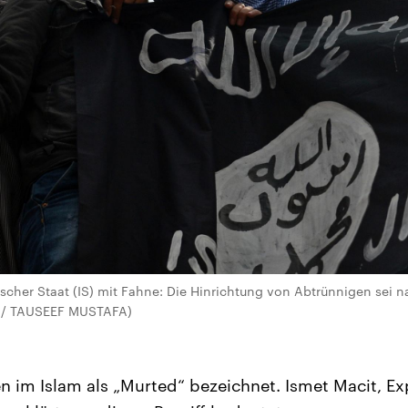
ischer Staat (IS) mit Fahne: Die Hinrichtung von Abtrünnigen sei
FP / TAUSEEF MUSTAFA)
 im Islam als „Murted“ bezeichnet. Ismet Macit, Ex