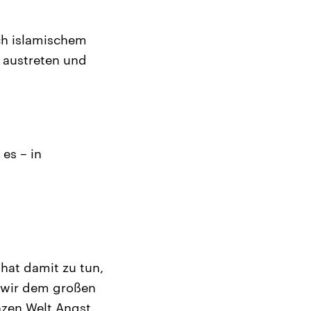
ch islamischem
m austreten und
 es – in
hat damit zu tun,
n wir dem großen
nzen Welt Angst