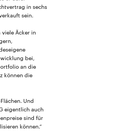
chtvertrag in sechs
erkauft sein.
 viele Äcker in
gern,
ndeseigene
wicklung bei,
rtfolio an die
nz können die
-Flächen. Und
G eigentlich auch
enpreise sind für
lisieren können.“