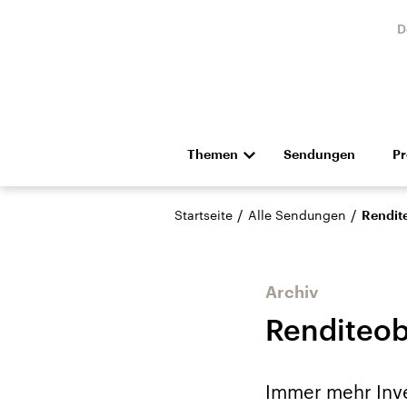
D
Themen
Sendungen
P
Die Nachrichten
Politik
/
/
Startseite
Alle Sendungen
Rendit
Hörspiel und Feature
Musik
Archiv
Renditeob
Landtagswahl Sachsen-
USA
Immer mehr Inve
Anhalt 2026
Aktuel