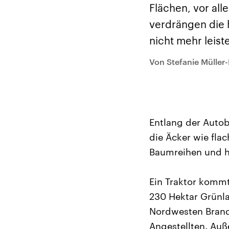
Alle Informationen
Analy
Flächen, vor al
Sachsen-Anhalt wählt
Hinte
am 6. September 2026
Wirtsc
verdrängen die 
einen neuen Landtag.
militä
Seit 2021 wird das
Verein
nicht mehr leis
Bundesland von einer
den m
Koalition aus CDU, SPD
Länder
und FDP regiert.-
großem
Von Stefanie Müller
Umfragen, Prognosen,
aktuel
Wahlprogramme,
aktuelle Berichte und
Hintergründe zu den
Parteien und Kandidaten
der anstehenden Wahl.
Entlang der Autob
die Äcker wie fla
Baumreihen und h
Ein Traktor kommt
230 Hektar Grünla
Nordwesten Brand
Angestellten. Auß