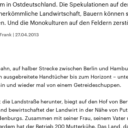
sen und
Hintergründe
Hintergründe
lem in Ostdeutschland. Die Spekulationen auf d
Der Überfall der
Der Iran – seit der
rgründe
haftlich und
palästinensischen
Islamischen Revolu
herkömmliche Landwirtschaft, Bauern können s
risch gehören die
Terrororganisation
1979 auch Islamisc
igten Staaten zu
Hamas im Oktober 2023
Republik Iran – ist e
ten. Und die Monokulturen auf den Feldern zers
ächtigsten
auf Israel hat in der
von einem
n der Erde, mit
Region wieder die
Religionsführer auto
 Einfluss auf das
Gewalt entfacht. Israel
regierter Staat im 
-Frank
|
27.04.2013
le Weltgeschehen.
möchte die Hamas
Osten. Eine Feindsc
zerstören. Diese wird wie
zu Israel und zu de
die Hisbollah im Libanon
ist fest in der
vom Iran unterstützt.
Staatsideologie
verankert.
ahn, auf halber Strecke zwischen Berlin und Hambur
ch ausgebreitete Handtücher bis zum Horizont – unt
in und wieder mal von einem Getreideschuppen.
 die Landstraße herunter, biegt auf den Hof von Ber
nd bewirtschaftet der Landwirt in der Nähe von Putl
enburgs. Zusammen mit seiner Frau, seinem Vater 
erdem hat der Betrieb 200 Mutterkühe. Das Land, da