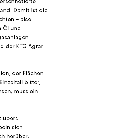
örsennotierte
nd. Damit ist die
chten – also
n Öl und
ogasanlagen
nd der KTG Agrar
ion, der Flächen
inzelfall bitter,
hsen, muss ein
t übers
peln sich
ch herüber.