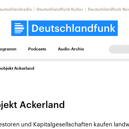
eutschlandradio
Deutschlandfunk Kultur
Deutschlandfunk No
rogramm
Podcasts
Audio-Archiv
Wirtschaft
Wissen
Kultur
Europa
Gesellschaf
eobjekt Ackerland
jekt Ackerland
Nahostkonflikt
Iran
storen und Kapitalgesellschaften kaufen landw
le Beiträge,
Aktuelle Lage und
Aktuelle Lage und