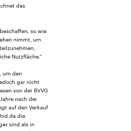
ichnet das
 beschaffen, so wie
rlehen nimmt, um
 teilzunehmen,
iche Nutzfläche.“
n, um den
edoch gar nicht
Wiesen von der BVVG
 Jahre nach der
ngt auf den Verkauf
Und da die
r sind als in