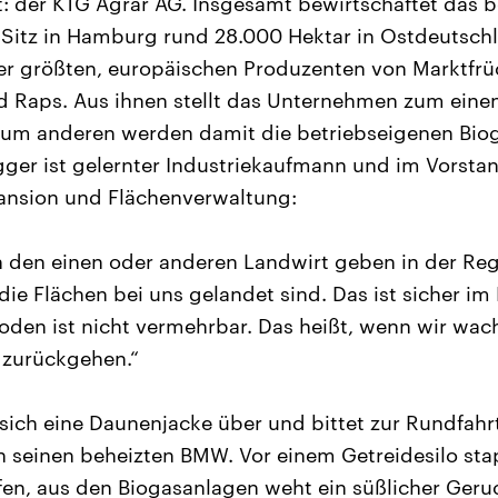
t: der KTG Agrar AG. Insgesamt bewirtschaftet das b
itz in Hamburg rund 28.000 Hektar in Ostdeutschla
er größten, europäischen Produzenten von Marktfrü
d Raps. Aus ihnen stellt das Unternehmen zum eine
 zum anderen werden damit die betriebseigenen Bi
igger ist gelernter Industriekaufmann und im Vorsta
pansion und Flächenverwaltung:
h den einen oder anderen Landwirt geben in der Reg
die Flächen bei uns gelandet sind. Das ist sicher im E
den ist nicht vermehrbar. Das heißt, wenn wir wac
 zurückgehen.“
 sich eine Daunenjacke über und bittet zur Rundfahr
n seinen beheizten BMW. Vor einem Getreidesilo sta
en, aus den Biogasanlagen weht ein süßlicher Geru