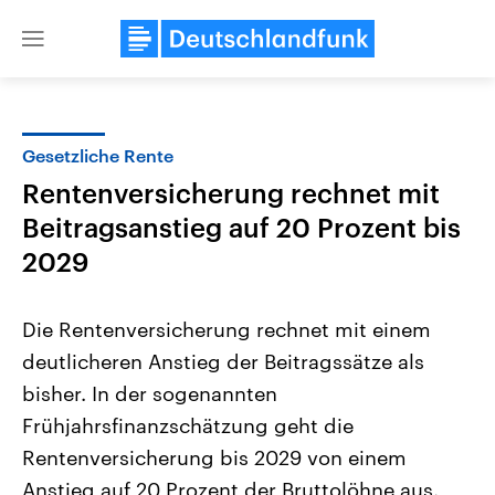
Close
menu
Gesetzliche Rente
Themen
Rentenversicherung rechnet mit
Beitragsanstieg auf 20 Prozent bis
2029
Die Rentenversicherung rechnet mit einem
deutlicheren Anstieg der Beitragssätze als
Landtagswahl Sachsen-Anhalt
USA
bisher. In der sogenannten
2026
Aktuelle Beiträge, Analys
Alle Informationen
Frühjahrsfinanzschätzung geht die
Hintergründe
Sachsen-Anhalt wählt am 6.
Wirtschaftlich und militäri
Rentenversicherung bis 2029 von einem
September 2026 einen neuen
gehören die Vereinigten S
Landtag. Seit 2021 wird das
den mächtigsten Ländern 
Anstieg auf 20 Prozent der Bruttolöhne aus.
Bundesland von einer Koalition aus
mit großem Einfluss auf d