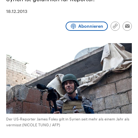
CDU, SPD und FDP regiert.-
aktuelle Weltgeschehen.
Umfragen, Prognosen,
18.12.2013
Wahlprogramme, aktuelle Berichte
Sendungen
Programm
Podcasts
und Hintergründe zu den Parteien
und Kandidaten der anstehenden
Abonnieren
Wahl.
Link
Emai
kopieren/te
Audio-Archiv
Der US-Reporter James Foley gilt in Syrien seit mehr als einem Jahr als
vermisst (NICOLE TUNG / AFP)