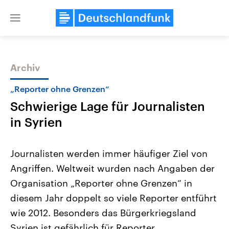
Close
menu
Archiv
Themen
„Reporter ohne Grenzen“
Schwierige Lage für Journalisten
in Syrien
Journalisten werden immer häufiger Ziel von
Angriffen. Weltweit wurden nach Angaben der
Landtagswahl Sachsen-Anhalt
USA
Organisation „Reporter ohne Grenzen“ in
2026
Aktuelle Beiträge, Analys
Alle Informationen
Hintergründe
diesem Jahr doppelt so viele Reporter entführt
Sachsen-Anhalt wählt am 6.
Wirtschaftlich und militäri
September 2026 einen neuen
gehören die Vereinigten S
wie 2012. Besonders das Bürgerkriegsland
Landtag. Seit 2021 wird das
den mächtigsten Ländern 
Syrien ist gefährlich für Reporter.
Bundesland von einer Koalition aus
mit großem Einfluss auf d