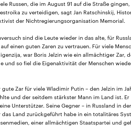
viele Russen, die im August 91 auf die Straße gingen
estroika zu verteidigen, sagt Jan Ratschinskij, Histo
ivist der Nichtregierungsorganisation Memorial.
ersuch sind die Leute wieder in das alte, für Russl
 auf einen guten Zaren zu vertrauen. Für viele Mens
ligenzija, war Boris Jelzin wie ein allmächtiger Zar, d
e und so fiel die Eigenaktivität der Menschen wieder
 gute Zar für viele Wladimir Putin – den Jelzin im Ja
lte und der seitdem stärkster Mann im Land ist. Er 
eine Unterstützer. Seine Gegner – in Russland in de
er das Land zurückgeführt habe in ein totalitäres Sy
ssenmedien, einer allmächtigen Staatspartei und ge