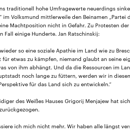
s traditionell hohe Umfragewerte neuerdings sinke
“ im Volksmund mittlerweile den Beinamen „Partei 
seine Machtposition nicht in Gefahr. Zu Protesten de
Fall einige Hunderte. Jan Ratschinskij:
wieder so eine soziale Apathie im Land wie zu Bres
t für etwas zu kämpfen, niemand glaubt an seine eig
was von ihm abhängt. Und da die Ressourcen im Lan
ptstadt noch lange zu füttern, werden wir in dies
Perspektive für das Land sich zu entwickeln.“
eidiger des Weißes Hauses Grigorij Menjajew hat sic
e zurückgezogen.
essiere ich mich nicht mehr. Wir haben alle längst ve