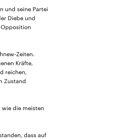
n und seine Partei
der Diebe und
r Opposition
chnew-Zeiten.
enen Kräfte,
d reichen,
em Zustand
h wie die meisten
rstanden, dass auf