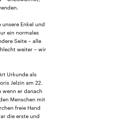
wenden.
 unsere Enkel und
nur ein normales
dere Seite – alle
hlecht weiter – wir
Art Urkunde als
ris Jelzin am 22.
h wenn er danach
, den Menschen mit
rchen freie Hand
ar die erste und