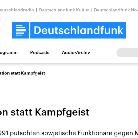
eutschlandradio
Deutschlandfunk Kultur
Deutschlandfunk No
rogramm
Podcasts
Audio-Archiv
Wirtschaft
Wissen
Kultur
Europa
Gesellschaf
tion statt Kampfgeist
on statt Kampfgeist
Nahostkonflikt
Iran
991 putschten sowjetische Funktionäre gegen M
le Beiträge,
Aktuelle Lage und
Aktuelle Lage und