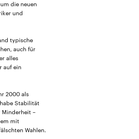
, um die neuen
riker und
and typische
chen, auch für
er alles
 auf ein
hr 2000 als
habe Stabilität
r Minderheit –
stem mit
fälschten Wahlen.