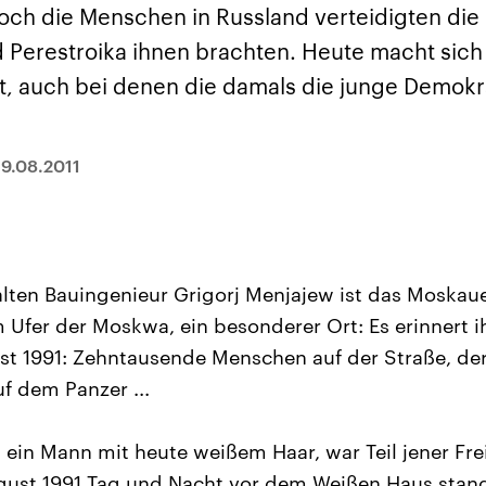
sen und
Hintergründe
Hintergründe
ch die Menschen in Russland verteidigten die 
Der Überfall der
Der Iran – seit der
rgründe
haftlich und
palästinensischen
Islamischen Revolu
d Perestroika ihnen brachten. Heute macht sich
risch gehören die
Terrororganisation
1979 auch Islamisc
igten Staaten zu
Hamas im Oktober 2023
Republik Iran – ist e
t, auch bei denen die damals die junge Demokra
ächtigsten
auf Israel hat in der
von einem
n der Erde, mit
Region wieder die
Religionsführer auto
 Einfluss auf das
Gewalt entfacht. Israel
regierter Staat im 
le Weltgeschehen.
möchte die Hamas
Osten. Eine Feindsc
zerstören. Diese wird wie
zu Israel und zu de
19.08.2011
die Hisbollah im Libanon
ist fest in der
vom Iran unterstützt.
Staatsideologie
verankert.
alten Bauingenieur Grigorj Menjajew ist das Moskau
 Ufer der Moskwa, ein besonderer Ort: Es erinnert i
t 1991: Zehntausende Menschen auf der Straße, der
uf dem Panzer ...
 ein Mann mit heute weißem Haar, war Teil jener Fre
ugust 1991 Tag und Nacht vor dem Weißen Haus stan