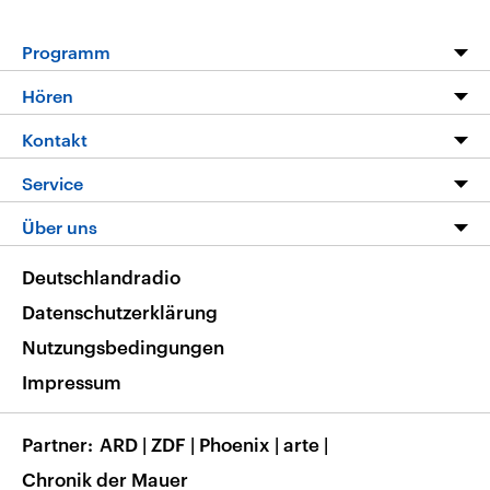
Programm
Programm
Hören
Alle Sendungen
Livestream
Kontakt
Die Nachrichten
Audios
Hörerservice
Service
Nachrichtenleicht
Podcasts
Social Media
FAQ
Über uns
Neue Beiträge auf dlf.de
Deutschlandfunk App
Newsletter
Deutschlandradio
Themen-Schwerpunkte
Nachrichten App
Deutschlandradio
Veranstaltungen
Presse
Frequenzen
Datenschutzerklärung
Musikliste
Ausbildung und Karriere
Nutzungsbedingungen
RSS
Transparenz
Impressum
Korrekturen
Barrierefreiheit
Partner
ARD
|
ZDF
|
Phoenix
|
arte
|
Chronik der Mauer