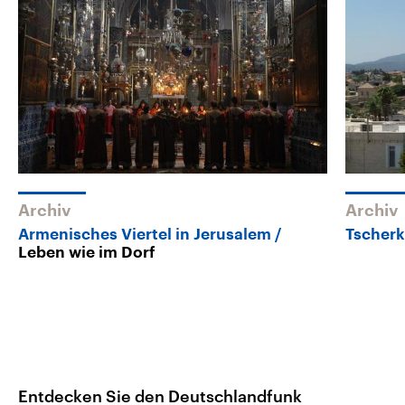
Archiv
Archiv
Armenisches Viertel in Jerusalem
Tscherk
Leben wie im Dorf
Entdecken Sie den Deutschlandfunk