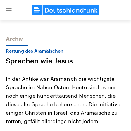
Close
menu
Archiv
Themen
Rettung des Aramäischen
Sprechen wie Jesus
In der Antike war Aramäisch die wichtigste
Sprache im Nahen Osten. Heute sind es nur
noch einige hunderttausend Menschen, die
Landtagswahl Sachsen-Anhalt
USA
diese alte Sprache beherrschen. Die Initiative
2026
Aktuelle Beiträge, Analys
Alle Informationen
einiger Christen in Israel, das Aramäische zu
Hintergründe
Sachsen-Anhalt wählt am 6.
Wirtschaftlich und militäri
retten, gefällt allerdings nicht jedem.
September 2026 einen neuen
gehören die Vereinigten S
Landtag. Seit 2021 wird das
den mächtigsten Ländern 
Bundesland von einer Koalition aus
mit großem Einfluss auf d