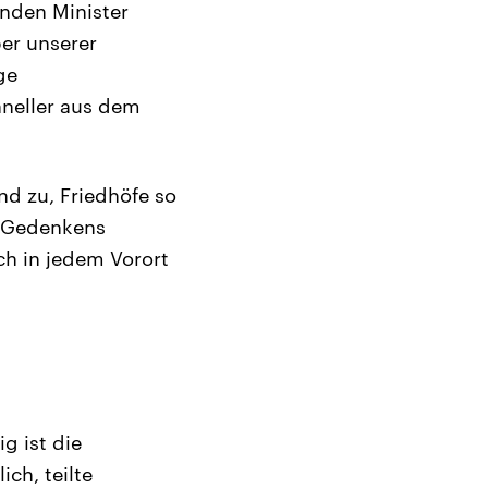
nden Minister
ber unserer
ge
hneller aus dem
nd zu, Friedhöfe so
s Gedenkens
ch in jedem Vorort
g ist die
ch, teilte