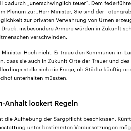
l dadurch „unerschwinglich teuer“. Dem federführe
im Plenum zu: „Herr Minister, Sie sind der Totengrä
öglichkeit zur privaten Verwahrung von Urnen erzeu
n Druck, insbesondere Ärmere würden in Zukunft sc
itmenschen verschwinden.
t Minister Hoch nicht. Er traue den Kommunen im La
n, dass sie auch in Zukunft Orte der Trauer und de
lerdings stelle sich die Frage, ob Städte künftig no
edhof unterhalten müssten.
-Anhalt lockert Regeln
t die Aufhebung der Sargpflicht beschlossen. Künfti
estattung unter bestimmten Voraussetzungen mögli