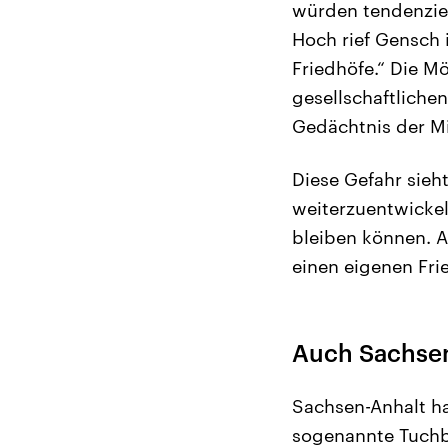
würden tendenziel
Hoch rief Gensch 
Friedhöfe.“ Die M
gesellschaftliche
Gedächtnis der M
Diese Gefahr sieh
weiterzuentwickel
bleiben können. Al
einen eigenen Fri
Auch Sachsen
Sachsen-Anhalt ha
sogenannte Tuchb