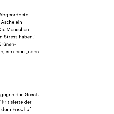
D-Abgeordnete
r Asche ein
„Die Menschen
n Stress haben.“
 Grünen-
n, sie seien „eben
r gegen das Gesetz
kritisierte der
f dem Friedhof