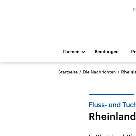
D
Themen
Sendungen
P
Die Nachrichten
Politik
/
/
Startseite
Die Nachrichten
Rheinl
Hörspiel und Feature
Musik
Fluss- und Tu
Rheinland
Landtagswahl Sachsen-
USA
Anhalt 2026
Aktuel