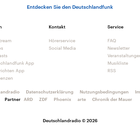
Entdecken Sie den Deutschlandfunk
n
Kontakt
Service
tream
Hörerservice
FAQ
os
Social Media
Newsletter
asts
Veranstaltunge
schlandfunk App
Musikliste
richten App
RSS
uenzen
landradio
Datenschutzerklärung
Nutzungsbedingungen
I
Partner
ARD
ZDF
Phoenix
arte
Chronik der Mauer
Deutschlandradio © 2026