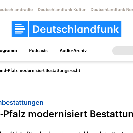
eutschlandradio
Deutschlandfunk Kultur
Deutschlandfunk No
rogramm
Podcasts
Audio-Archiv
Wirtschaft
Wissen
Kultur
Europa
Gesellschaf
and-Pfalz modernisiert Bestattungsrecht
chbestattungen
-Pfalz modernisiert Bestattu
Nahostkonflikt
Iran
le Beiträge,
Aktuelle Lage und
Aktuelle Lage und