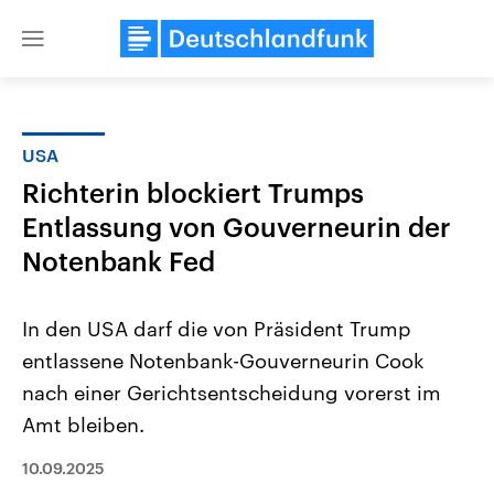
Close
menu
USA
Themen
Richterin blockiert Trumps
Entlassung von Gouverneurin der
Notenbank Fed
In den USA darf die von Präsident Trump
entlassene Notenbank-Gouverneurin Cook
Landtagswahl Sachsen-Anhalt
USA
nach einer Gerichtsentscheidung vorerst im
2026
Aktuelle Beiträge, Analys
Alle Informationen
Amt bleiben.
Hintergründe
Sachsen-Anhalt wählt am 6.
Wirtschaftlich und militäri
September 2026 einen neuen
gehören die Vereinigten S
10.09.2025
Landtag. Seit 2021 wird das
den mächtigsten Ländern 
Bundesland von einer Koalition aus
mit großem Einfluss auf d