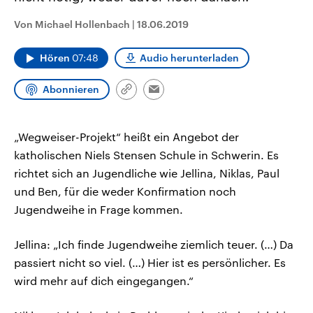
CDU, SPD und FDP regiert.-
aktuelle Weltgeschehen.
Umfragen, Prognosen,
Von Michael Hollenbach
|
18.06.2019
Wahlprogramme, aktuelle Berichte
Sendungen
Programm
Podcasts
und Hintergründe zu den Parteien
und Kandidaten der anstehenden
Hören
07:48
Audio herunterladen
Wahl.
Audio-Archiv
Abonnieren
Link
Email
kopieren/teilen
„Wegweiser-Projekt“ heißt ein Angebot der
katholischen Niels Stensen Schule in Schwerin. Es
richtet sich an Jugendliche wie Jellina, Niklas, Paul
und Ben, für die weder Konfirmation noch
Jugendweihe in Frage kommen.
Jellina: „Ich finde Jugendweihe ziemlich teuer. (…) Da
passiert nicht so viel. (…) Hier ist es persönlicher. Es
wird mehr auf dich eingegangen.“