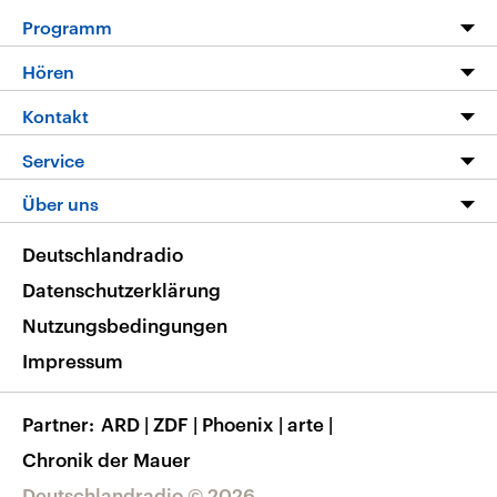
Programm
Programm
Hören
Alle Sendungen
Livestream
Kontakt
Die Nachrichten
Audios
Hörerservice
Service
Nachrichtenleicht
Podcasts
Social Media
FAQ
Über uns
Neue Beiträge auf dlf.de
Deutschlandfunk App
Newsletter
Deutschlandradio
Themen-Schwerpunkte
Nachrichten App
Deutschlandradio
Veranstaltungen
Presse
Frequenzen
Datenschutzerklärung
Musikliste
Ausbildung und Karriere
Nutzungsbedingungen
RSS
Transparenz
Impressum
Korrekturen
Barrierefreiheit
Partner
ARD
|
ZDF
|
Phoenix
|
arte
|
Chronik der Mauer
Deutschlandradio © 2026