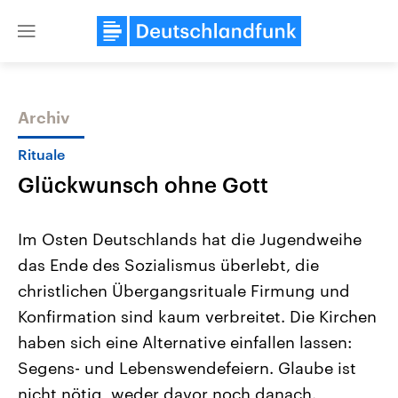
Close
menu
Archiv
Themen
Rituale
Glückwunsch ohne Gott
Im Osten Deutschlands hat die Jugendweihe
das Ende des Sozialismus überlebt, die
christlichen Übergangsrituale Firmung und
Landtagswahl Sachsen-Anhalt
USA
Konfirmation sind kaum verbreitet. Die Kirchen
2026
Aktuelle Beiträge, Analys
Alle Informationen
haben sich eine Alternative einfallen lassen:
Hintergründe
Sachsen-Anhalt wählt am 6.
Wirtschaftlich und militäri
Segens- und Lebenswendefeiern. Glaube ist
September 2026 einen neuen
gehören die Vereinigten S
Landtag. Seit 2021 wird das
den mächtigsten Ländern 
nicht nötig, weder davor noch danach.
Bundesland von einer Koalition aus
mit großem Einfluss auf d