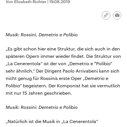
Von Elisabeth Richter
|
19.08.2019
CDU, SPD und FDP regiert.-
aktuelle Weltgeschehen.
Umfragen, Prognosen,
Wahlprogramme, aktuelle Berichte
Sendungen
Programm
Podcasts
und Hintergründe zu den Parteien
Link
Emai
und Kandidaten der anstehenden
kopieren/te
Wahl.
Audio-Archiv
Musik: Rossini, Demetrio e Polibio
„Es gibt schon hier eine Struktur, die sich auch in den
späteren Opern immer wieder findet. Die Struktur von
„La Cenerentola“ ist der von „Demetrio e *Polibio“
sehr ähnlich.“ Der Dirigent Paolo Arrivabeni kann sich
nicht genug für Rossinis erste Oper „Demetrio e
Polibio“ begeistern. Der Komponist hat sie vermutlich
mit nur 15 Jahren geschrieben.
Musik: Rossini: Demetrio e Polibio
„Natürlich ist die Musik in „La Cenerentola“