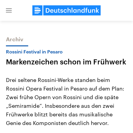
Close
menu
Archiv
Themen
Rossini Festival in Pesaro
Markenzeichen schon im Frühwerk
Drei seltene Rossini-Werke standen beim
Rossini Opera Festival in Pesaro auf dem Plan:
Zwei frühe Opern von Rossini und die späte
Landtagswahl Sachsen-Anhalt
USA
„Semiramide“. Insbesondere aus den zwei
2026
Aktuelle Beiträge, Analys
Alle Informationen
Frühwerke blitzt bereits das musikalische
Hintergründe
Sachsen-Anhalt wählt am 6.
Wirtschaftlich und militäri
Genie des Komponisten deutlich hervor.
September 2026 einen neuen
gehören die Vereinigten S
Landtag. Seit 2021 wird das
den mächtigsten Ländern 
Bundesland von einer Koalition aus
mit großem Einfluss auf d