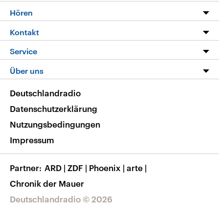
Programm
Hören
Alle Sendungen
Livestream
Kontakt
Die Nachrichten
Audios
Hörerservice
Service
Nachrichtenleicht
Podcasts
Social Media
FAQ
Über uns
Neue Beiträge auf dlf.de
Deutschlandfunk App
Newsletter
Deutschlandradio
Themen-Schwerpunkte
Nachrichten App
Deutschlandradio
Veranstaltungen
Presse
Frequenzen
Datenschutzerklärung
Musikliste
Ausbildung und Karriere
Nutzungsbedingungen
RSS
Transparenz
Impressum
Korrekturen
Barrierefreiheit
Partner
ARD
|
ZDF
|
Phoenix
|
arte
|
Chronik der Mauer
Deutschlandradio © 2026