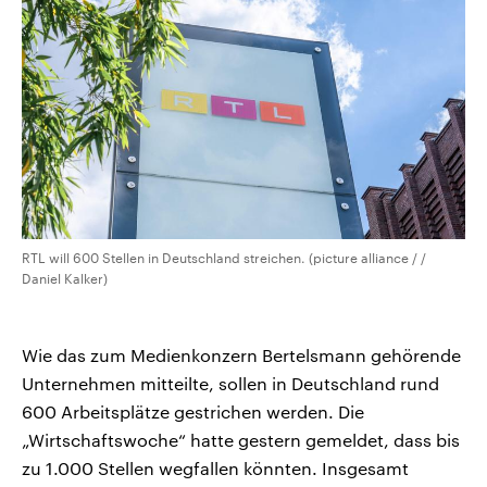
CDU, SPD und FDP regiert.-
aktuelle Weltgeschehen.
Umfragen, Prognosen,
Wahlprogramme, aktuelle Berichte
Sendungen
Programm
Podcasts
und Hintergründe zu den Parteien
und Kandidaten der anstehenden
Wahl.
Audio-Archiv
RTL will 600 Stellen in Deutschland streichen. (picture alliance / /
Daniel Kalker)
Wie das zum Medienkonzern Bertelsmann gehörende
Unternehmen mitteilte, sollen in Deutschland rund
600 Arbeitsplätze gestrichen werden. Die
„Wirtschaftswoche“ hatte gestern gemeldet, dass bis
zu 1.000 Stellen wegfallen könnten. Insgesamt