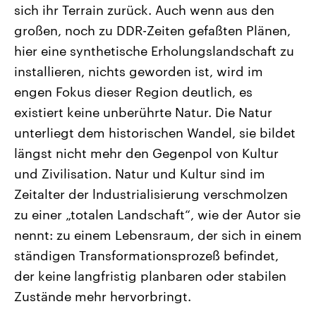
sich ihr Terrain zurück. Auch wenn aus den
CDU, SPD und FDP regiert.-
aktuelle Weltgeschehen.
Umfragen, Prognosen,
großen, noch zu DDR-Zeiten gefaßten Plänen,
Wahlprogramme, aktuelle Berichte
Sendungen
Programm
Podcasts
und Hintergründe zu den Parteien
hier eine synthetische Erholungslandschaft zu
und Kandidaten der anstehenden
Wahl.
installieren, nichts geworden ist, wird im
Audio-Archiv
engen Fokus dieser Region deutlich, es
existiert keine unberührte Natur. Die Natur
unterliegt dem historischen Wandel, sie bildet
längst nicht mehr den Gegenpol von Kultur
und Zivilisation. Natur und Kultur sind im
Zeitalter der lndustrialisierung verschmolzen
zu einer „totalen Landschaft“, wie der Autor sie
nennt: zu einem Lebensraum, der sich in einem
ständigen Transformationsprozeß befindet,
der keine langfristig planbaren oder stabilen
Zustände mehr hervorbringt.