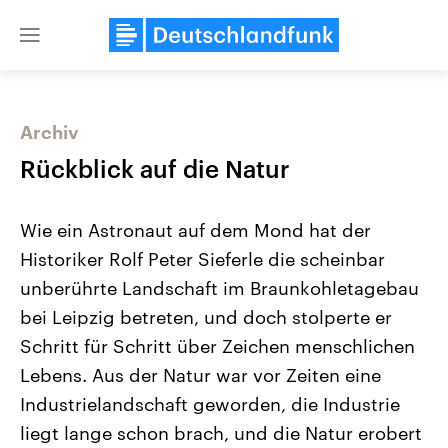
Close
menu
Archiv
Themen
Rückblick auf die Natur
Wie ein Astronaut auf dem Mond hat der
Historiker Rolf Peter Sieferle die scheinbar
unberührte Landschaft im Braunkohletagebau
bei Leipzig betreten, und doch stolperte er
Schritt für Schritt über Zeichen menschlichen
Landtagswahl Sachsen-Anhalt
USA
2026
Aktuelle Beiträge, Analys
Lebens. Aus der Natur war vor Zeiten eine
Alle Informationen
Hintergründe
Sachsen-Anhalt wählt am 6.
Wirtschaftlich und militäri
Industrielandschaft geworden, die Industrie
September 2026 einen neuen
gehören die Vereinigten S
Landtag. Seit 2021 wird das
den mächtigsten Ländern 
liegt lange schon brach, und die Natur erobert
Bundesland von einer Koalition aus
mit großem Einfluss auf d