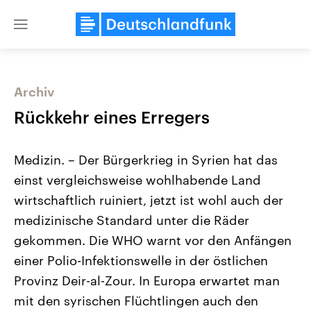
Close
menu
Archiv
Themen
Rückkehr eines Erregers
Medizin. – Der Bürgerkrieg in Syrien hat das
einst vergleichsweise wohlhabende Land
wirtschaftlich ruiniert, jetzt ist wohl auch der
medizinische Standard unter die Räder
gekommen. Die WHO warnt vor den Anfängen
Landtagswahl Sachsen-Anhalt
USA
2026
Aktuelle Beiträge, Analys
einer Polio-Infektionswelle in der östlichen
Alle Informationen
Hintergründe
Sachsen-Anhalt wählt am 6.
Wirtschaftlich und militäri
Provinz Deir-al-Zour. In Europa erwartet man
September 2026 einen neuen
gehören die Vereinigten S
Landtag. Seit 2021 wird das
den mächtigsten Ländern 
mit den syrischen Flüchtlingen auch den
Bundesland von einer Koalition aus
mit großem Einfluss auf d