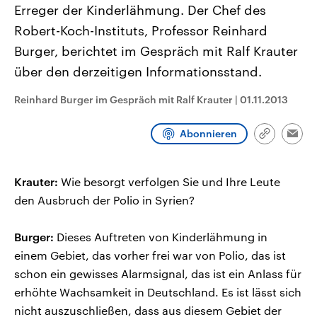
Erreger der Kinderlähmung. Der Chef des
CDU, SPD und FDP regiert.-
aktuelle Weltgeschehen.
Umfragen, Prognosen,
Robert-Koch-Instituts, Professor Reinhard
Wahlprogramme, aktuelle Berichte
Sendungen
Programm
Podcasts
und Hintergründe zu den Parteien
Burger, berichtet im Gespräch mit Ralf Krauter
und Kandidaten der anstehenden
Wahl.
über den derzeitigen Informationsstand.
Audio-Archiv
Reinhard Burger im Gespräch mit Ralf Krauter
|
01.11.2013
Abonnieren
Link
Emai
kopieren/te
Krauter:
Wie besorgt verfolgen Sie und Ihre Leute
den Ausbruch der Polio in Syrien?
Burger:
Dieses Auftreten von Kinderlähmung in
einem Gebiet, das vorher frei war von Polio, das ist
schon ein gewisses Alarmsignal, das ist ein Anlass für
erhöhte Wachsamkeit in Deutschland. Es ist lässt sich
nicht auszuschließen, dass aus diesem Gebiet der