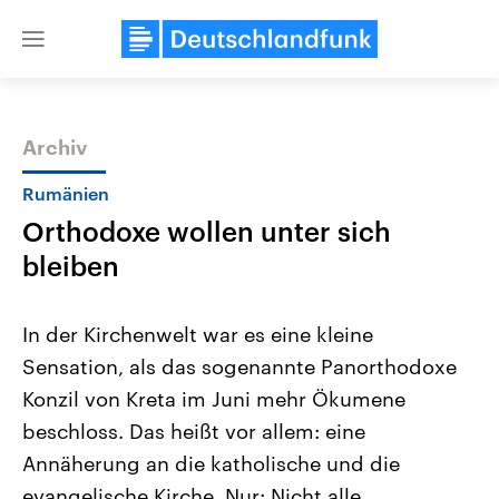
Close
menu
Archiv
Themen
Rumänien
Orthodoxe wollen unter sich
bleiben
In der Kirchenwelt war es eine kleine
Sensation, als das sogenannte Panorthodoxe
Landtagswahl Sachsen-Anhalt
USA
Konzil von Kreta im Juni mehr Ökumene
2026
Aktuelle Beiträge, Analys
Alle Informationen
Hintergründe
beschloss. Das heißt vor allem: eine
Sachsen-Anhalt wählt am 6.
Wirtschaftlich und militäri
September 2026 einen neuen
gehören die Vereinigten S
Annäherung an die katholische und die
Landtag. Seit 2021 wird das
den mächtigsten Ländern 
evangelische Kirche. Nur: Nicht alle
Bundesland von einer Koalition aus
mit großem Einfluss auf d