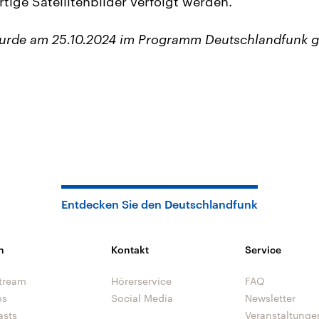
tige Satellitenbilder verfolgt werden.
wurde am 25.10.2024 im Programm Deutschlandfunk g
Entdecken Sie den Deutschlandfunk
n
Kontakt
Service
tream
Hörerservice
FAQ
os
Social Media
Newsletter
asts
Veranstaltunge