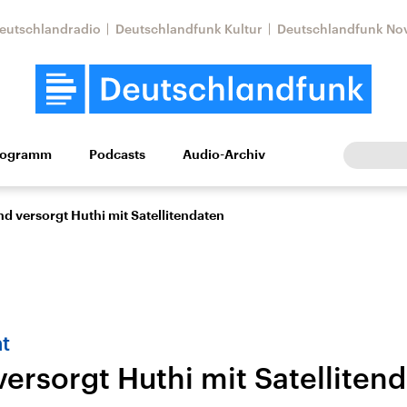
eutschlandradio
Deutschlandfunk Kultur
Deutschlandfunk No
rogramm
Podcasts
Audio-Archiv
Wirtschaft
Wissen
Kultur
Europa
Gesellschaf
d versorgt Huthi mit Satellitendaten
t
versorgt Huthi mit Satelliten
tkonflikt
Iran
Faktenchecks
In unseren Faktenc
lle Lage und
Aktuelle Lage und