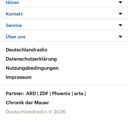
Programm
Hören
Alle Sendungen
Livestream
Kontakt
Die Nachrichten
Audios
Hörerservice
Service
Nachrichtenleicht
Podcasts
Social Media
FAQ
Über uns
Neue Beiträge auf dlf.de
Deutschlandfunk App
Newsletter
Deutschlandradio
Themen-Schwerpunkte
Nachrichten App
Deutschlandradio
Veranstaltungen
Presse
Frequenzen
Datenschutzerklärung
Musikliste
Ausbildung und Karriere
Nutzungsbedingungen
RSS
Transparenz
Impressum
Korrekturen
Barrierefreiheit
Partner
ARD
|
ZDF
|
Phoenix
|
arte
|
Chronik der Mauer
Deutschlandradio © 2026