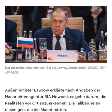
CDU, SPD und FDP regiert.-
aktuelle Weltgeschehen.
Umfragen, Prognosen,
Wahlprogramme, aktuelle Berichte
Sendungen
Programm
Podcasts
und Hintergründe zu den Parteien
und Kandidaten der anstehenden
Wahl.
Audio-Archiv
Der russische Außenminister Sergej Lawrow (Archivbild) (IMAGO / SNA
/ IMAGO)
Außenminister Lawrow erklärte nach Angaben der
Nachrichtenagentur RIA Nowosti, es gehe darum, die
Realitäten vor Ort anzuerkennen. Die Taliban seien
diejenigen, die die Macht hätten.