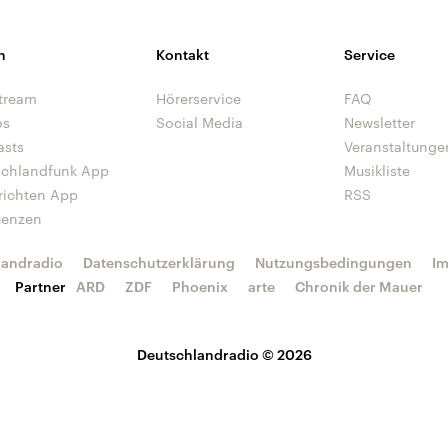
n
Kontakt
Service
tream
Hörerservice
FAQ
os
Social Media
Newsletter
asts
Veranstaltunge
schlandfunk App
Musikliste
richten App
RSS
uenzen
landradio
Datenschutzerklärung
Nutzungsbedingungen
I
Partner
ARD
ZDF
Phoenix
arte
Chronik der Mauer
Deutschlandradio © 2026