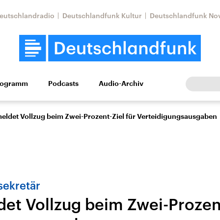
eutschlandradio
Deutschlandfunk Kultur
Deutschlandfunk No
rogramm
Podcasts
Audio-Archiv
Wirtschaft
Wissen
Kultur
Europa
Gesellschaf
meldet Vollzug beim Zwei-Prozent-Ziel für Verteidigungsausgaben
ekretär
det Vollzug beim Zwei-Prozent
Nahostkonflikt
Iran
le Beiträge,
Aktuelle Lage und
Aktuelle Lage und