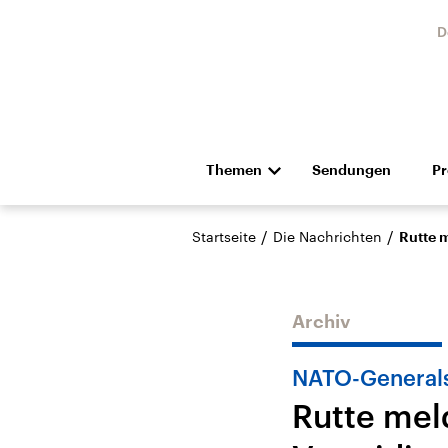
D
Themen
Sendungen
P
Die Nachrichten
Politik
/
/
Startseite
Die Nachrichten
Rutte 
Hörspiel und Feature
Musik
Archiv
NATO-Generals
Rutte mel
Landtagswahl Sachsen-
USA
Anhalt 2026
Aktuel