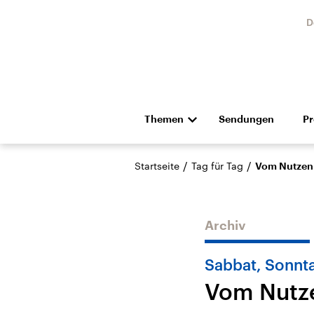
D
Themen
Sendungen
P
Die Nachrichten
Politik
/
/
Startseite
Tag für Tag
Vom Nutzen 
Hörspiel und Feature
Musik
Archiv
Sabbat, Sonnt
Vom Nutze
Landtagswahl Sachsen-
USA
Anhalt 2026
Aktuel