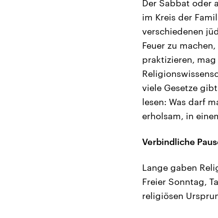
Der Sabbat oder a
im Kreis der Fami
verschiedenen jüd
Feuer zu machen,
praktizieren, mag
Religionswissensch
viele Gesetze gib
lesen: Was darf m
erholsam, in ein
Verbindliche Paus
Lange gaben Relig
Freier Sonntag, T
religiösen Urspru