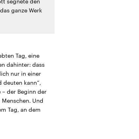
tt segnete den
r das ganze Werk
ebten Tag, eine
n dahinter: dass
ch nur in einer
d deuten kann“,
e – der Beginn der
es Menschen. Und
nem Tag, an dem