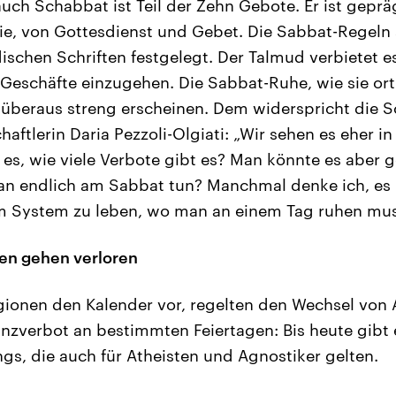
uch Schabbat ist Teil der Zehn Gebote. Er ist gepr
lie, von Gottesdienst und Gebet. Die Sabbat-Regeln 
ischen Schriften festgelegt. Der Talmud verbietet e
 Geschäfte einzugehen. Die Sabbat-Ruhe, wie sie o
 überaus streng erscheinen. Dem widerspricht die 
aftlerin Daria Pezzoli-Olgiati: „Wir sehen es eher i
t es, wie viele Verbote gibt es? Man könnte es aber
an endlich am Sabbat tun? Manchmal denke ich, es 
em System zu leben, wo man an einem Tag ruhen mus
en gehen verloren
ionen den Kalender vor, regelten den Wechsel von A
anzverbot an bestimmten Feiertagen: Bis heute gibt
ngs, die auch für Atheisten und Agnostiker gelten.