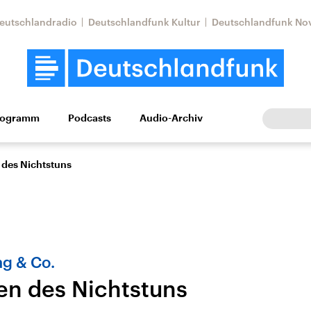
eutschlandradio
Deutschlandfunk Kultur
Deutschlandfunk No
rogramm
Podcasts
Audio-Archiv
Wirtschaft
Wissen
Kultur
Europa
Gesellschaf
des Nichtstuns
ag & Co.
n des Nichtstuns
Nahostkonflikt
Iran
le Beiträge,
Aktuelle Lage und
Aktuelle Lage und