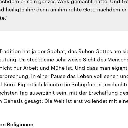
nachdem er sein ganzes Werk gemacht hatte. Und Go
nd heiligte ihn; denn an ihm ruhte Gott, nachdem e
te.“
 Tradition hat ja der Sabbat, das Ruhen Gottes am si
tung. Da steckt eine sehr weise Sicht des Mensche
icht nur Arbeit und Mühe ist. Und dass man eigentli
terbrechung, in einer Pause das Leben voll sehen un
arl Kern. Eigentlich könnte die Schöpfungsgeschicht
echsten Tag auserzählt sein, mit der Erschaffung d
 Genesis gesagt: Die Welt ist erst vollendet mit ei
en Religionen