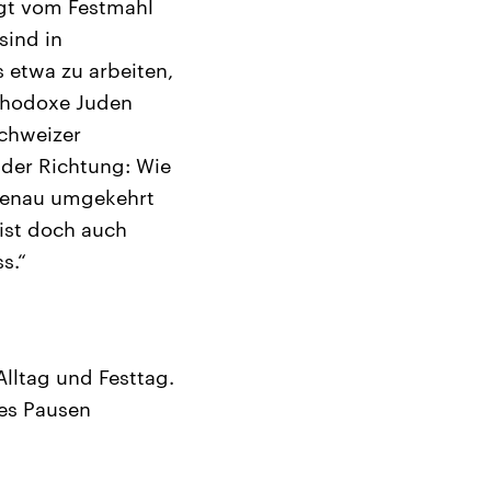
ägt vom Festmahl
sind in
s etwa zu arbeiten,
rthodoxe Juden
Schweizer
n der Richtung: Wie
 genau umgekehrt
ist doch auch
s.“
lltag und Festtag.
 es Pausen