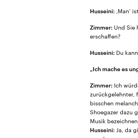
Husseini:
‚Man‘ ist
Zimmer:
Und Sie h
erschaffen?
Husseini:
Du kanns
„Ich mache es ung
Zimmer:
Ich würde
zurückgelehnter, 
bisschen melancho
Shoegazer dazu ge
Musik bezeichnen
Husseini:
Ja, da g