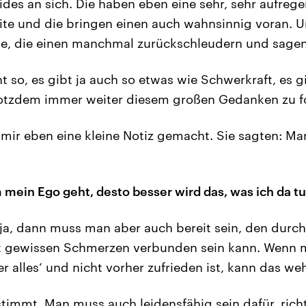
ides an sich. Die haben eben eine sehr, sehr aufreg
ite und die bringen einen auch wahnsinnig voran. 
te, die einen manchmal zurückschleudern und sagen
ht so, es gibt ja auch so etwas wie Schwerkraft, es 
rotzdem immer weiter diesem großen Gedanken zu f
mir eben eine kleine Notiz gemacht. Sie sagten: M
 mein Ego geht, desto besser wird das, was ich da t
ja, dann muss man aber auch bereit sein, den durc
it gewissen Schmerzen verbunden sein kann. Wenn m
r alles‘ und nicht vorher zufrieden ist, kann das we
stimmt. Man muss auch leidensfähig sein dafür, ric