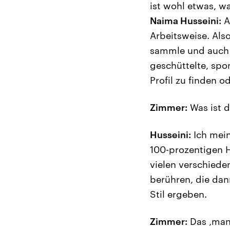
ist wohl etwas, wa
Naima Husseini:
Al
Arbeitsweise. Also
sammle und auch m
geschüttelte, spo
Profil zu finden o
Zimmer:
Was ist d
Husseini:
Ich mein
100-prozentigen H
vielen verschiede
berühren, die da
Stil ergeben.
Zimmer:
Das ‚man‘