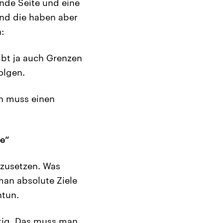
ende Seite und eine
Und die haben aber
:
gibt ja auch Grenzen
olgen.
an muss einen
ue“
hzusetzen. Was
an absolute Ziele
htun.
htig. Das muss man