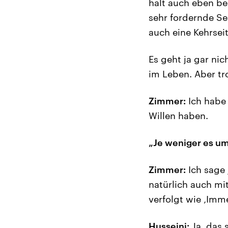
halt auch eben be
sehr fordernde Se
auch eine Kehrsei
Es geht ja gar nic
im Leben. Aber t
Zimmer:
Ich habe 
Willen haben.
„Je weniger es um
Zimmer:
Ich sage 
natürlich auch m
verfolgt wie ‚Imme
Husseini:
Ja, das 