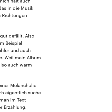
mich halt auch
as in die Musik
n Richtungen
ut gefällt. Also
um Beispiel
ühler und auch
e. Weil mein Album
– also auch warm
iner Melancholie
ch eigentlich suche
 man im Text
er Erzählung.