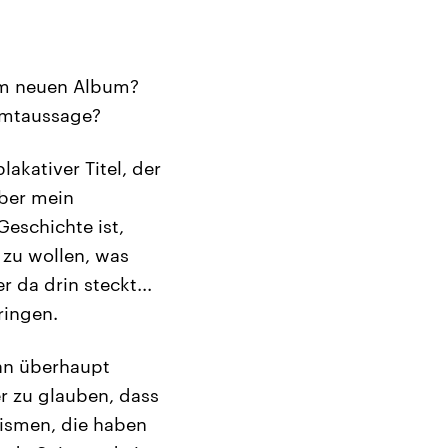
em neuen Album?
samtaussage?
lakativer Titel, der
über mein
eschichte ist,
 zu wollen, was
r da drin steckt...
ringen.
an überhaupt
r zu glauben, dass
tismen, die haben