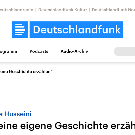
eutschlandradio
Deutschlandfunk Kultur
Deutschlandfunk No
rogramm
Podcasts
Audio-Archiv
Wirtschaft
Wissen
Kultur
Europa
Gesellschaf
igene Geschichte erzählen"
a Husseini
 eine eigene Geschichte erzä
Nahostkonflikt
Iran
le Beiträge,
Aktuelle Lage und
Aktuelle Lage und