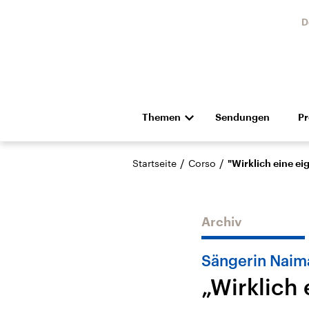
D
Themen
Sendungen
P
Die Nachrichten
Politik
/
/
Startseite
Corso
"Wirklich eine e
Hörspiel und Feature
Musik
Archiv
Sängerin Naim
„Wirklich
Landtagswahl Sachsen-
USA
Anhalt 2026
Aktuel