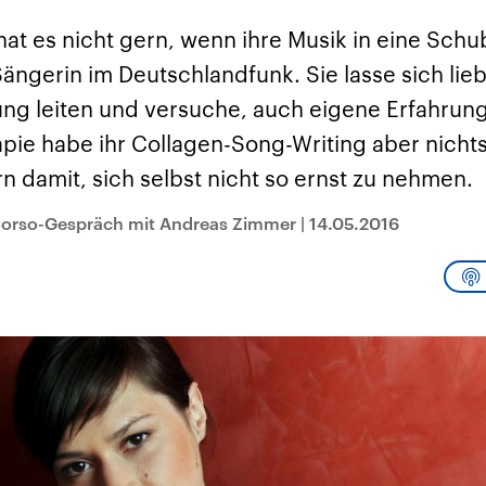
sen und
Hintergründe
Hintergründe
Der Überfall der
Der Iran – seit der
rgründe
at es nicht gern, wenn ihre Musik in eine Sch
haftlich und
palästinensischen
Islamischen Revolu
risch gehören die
Terrororganisation
1979 auch Islamisc
Sängerin im Deutschlandfunk. Sie lasse sich lieb
igten Staaten zu
Hamas im Oktober 2023
Republik Iran – ist e
ächtigsten
auf Israel hat in der
von einem
ng leiten und versuche, auch eigene Erfahrung
n der Erde, mit
Region wieder die
Religionsführer auto
 Einfluss auf das
Gewalt entfacht. Israel
regierter Staat im 
apie habe ihr Collagen-Song-Writing aber nichts
le Weltgeschehen.
möchte die Hamas
Osten. Eine Feindsc
zerstören. Diese wird wie
zu Israel und zu de
n damit, sich selbst nicht so ernst zu nehmen.
die Hisbollah im Libanon
ist fest in der
vom Iran unterstützt.
Staatsideologie
verankert.
Corso-Gespräch mit Andreas Zimmer
|
14.05.2016