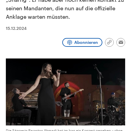
aktuelle Weltgeschehen.
Diese wird wie die Hisboll
seinen Mandanten, die nun auf die offizielle
Libanon vom Iran unterstüt
Anklage warten müssten.
Sendungen
Programm
Podcasts
15.12.2024
Audio-Archiv
Abonnieren
Link
Emai
kopieren/te
Die Sängerin Parastoo Ahmadi hat im Iran ein Konzert gegeben – ohne