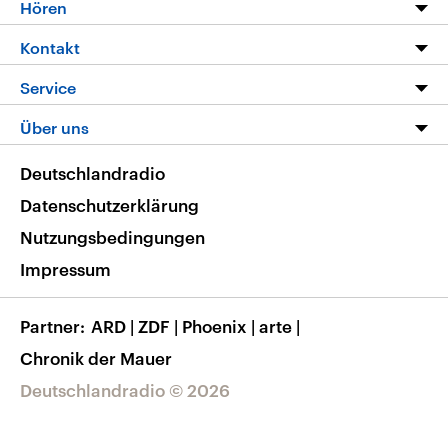
Programm
Hören
Alle Sendungen
Livestream
Kontakt
Die Nachrichten
Audios
Hörerservice
Service
Nachrichtenleicht
Podcasts
Social Media
FAQ
Über uns
Neue Beiträge auf dlf.de
Deutschlandfunk App
Newsletter
Deutschlandradio
Themen-Schwerpunkte
Nachrichten App
Deutschlandradio
Veranstaltungen
Presse
Frequenzen
Datenschutzerklärung
Musikliste
Ausbildung und Karriere
Nutzungsbedingungen
RSS
Transparenz
Impressum
Korrekturen
Barrierefreiheit
Partner
ARD
|
ZDF
|
Phoenix
|
arte
|
Chronik der Mauer
Deutschlandradio © 2026