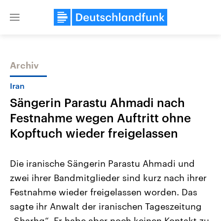
Close
menu
Archiv
Themen
Iran
Sängerin Parastu Ahmadi nach
Festnahme wegen Auftritt ohne
Kopftuch wieder freigelassen
Die iranische Sängerin Parastu Ahmadi und
USA
Nahostkonflikt
zwei ihrer Bandmitglieder sind kurz nach ihrer
Aktuelle Beiträge, Analysen und
Aktuelle Lage und Hinter
Der Überfall der palästine
Hintergründe
Festnahme wieder freigelassen worden. Das
Wirtschaftlich und militärisch
Terrororganisation Hamas
gehören die Vereinigten Staaten zu
Oktober 2023 auf Israel ha
sagte ihr Anwalt der iranischen Tageszeitung
den mächtigsten Ländern der Erde,
Region wieder die Gewalt 
mit großem Einfluss auf das
„Sharhg“. Er habe aber noch keinen Kontakt zu
Israel möchte die Hamas z