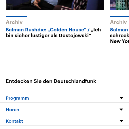
Archiv
Archiv
Salman Rushdie: „Golden House“
„Ich
Salman 
bin sicher lustiger als Dostojewski“
schreck
New Yo
Entdecken Sie den Deutschlandfunk
Programm
Programm
Hören
Alle Sendungen
Livestream
Kontakt
Die Nachrichten
Audios