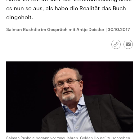
CDU, SPD und FDP regiert.-
aktuelle Weltgeschehen.
es nun so aus, als habe die Realität das Buch
Umfragen, Prognosen,
Wahlprogramme, aktuelle Berichte
eingeholt.
Sendungen
Programm
Podcasts
und Hintergründe zu den Parteien
und Kandidaten der anstehenden
Wahl.
Salman Rushdie im Gespräch mit Antje Deistler
|
30.10.2017
Audio-Archiv
Link
Emai
kopieren/te
Salman Rushdie begann vor zwei Jahren „Golden House“ zu schreiben.