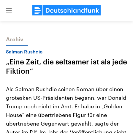
Close
menu
Archiv
Themen
Salman Rushdie
„Eine Zeit, die seltsamer ist als jede
Fiktion“
Als Salman Rushdie seinen Roman über einen
grotesken US-Präsidenten begann, war Donald
Landtagswahl Sachsen-Anhalt
USA
Trump noch nicht im Amt. Er habe in „Golden
2026
Aktuelle Beiträge, Analys
Alle Informationen
Hintergründe
House“ eine übertriebene Figur für eine
Sachsen-Anhalt wählt am 6.
Wirtschaftlich und militäri
September 2026 einen neuen
gehören die Vereinigten S
übertriebene Gegenwart gewählt, sagte der
Landtag. Seit 2021 wird das
den mächtigsten Ländern 
Autor im Dlf. Im Jahr der Veröffentlichung sieht
Bundesland von einer Koalition aus
mit großem Einfluss auf d