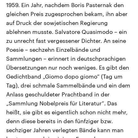
CDU, SPD und FDP regiert.-
aktuelle Weltgeschehen.
1959. Ein Jahr, nachdem Boris Pasternak den
Umfragen, Prognosen,
gleichen Preis zugesprochen bekam, ihn aber
Wahlprogramme, aktuelle Berichte
Sendungen
Programm
Podcasts
und Hintergründe zu den Parteien
auf Druck der sowjetischen Regierung
und Kandidaten der anstehenden
Wahl.
ablehnen musste. Salvatore Quasimodo – ein
Audio-Archiv
zu unrecht fast vergessener Dichter. An seine
Poesie – sechzehn Einzelbände und
Sammlungen – erinnert in deutschprachigen
Übersetzungen nur noch weniges. Es gibt den
Gedichtband „Giomo dopo giomo“ (Tag um
Tag), drei schmale Sammelbände und ein dem
Anlass geschuldeter Prachtband in der
„Sammlung Nobelpreis für Literatur“. Das
heißt, sie gibt es eigentlich schon nicht mehr,
denn diese bereits in den fünfziger bzw.
sechziger Jahren verlegten Bände kann man