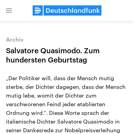
Close
menu
Archiv
Themen
Salvatore Quasimodo. Zum
hundersten Geburtstag
„Der Politiker will, dass der Mensch mutig
sterbe, der Dichter dagegen, dass der Mensch
mutig lebe, womit der Dichter zum
verschworenen Feind jeder etablierten
Landtagswahl Sachsen-Anhalt
USA
2026
Aktuelle Beiträge, Analys
Ordnung wird.“. Diese Worte sprach der
Alle Informationen
Hintergründe
Sachsen-Anhalt wählt am 6.
Wirtschaftlich und militäri
italienische Dichter Salvatore Quasimodo in
September 2026 einen neuen
gehören die Vereinigten S
Landtag. Seit 2021 wird das
den mächtigsten Ländern 
seiner Dankesrede zur Nobelpreisverleihung
Bundesland von einer Koalition aus
mit großem Einfluss auf d